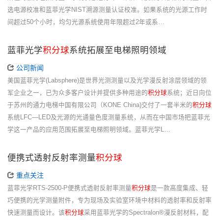
选电源校准和蓝菲光学NIST溯源测量认证校准。如果系统的光源工作时
间超过50个小时，均匀光源系统使用年限超过2年或系…
蓝菲光学
积分球
系统拓展至电梯照明领域
公司新闻
美国蓝菲光学(Labsphere)是世界光测测量以及光学漫反射涂层领域的领
军企业之一，已为众多客户设计并提供多种用途的
积分球
系统；近日向位
于苏州的通力电梯中国有限公司（KONE China)交付了一套半米的
积分球
系统LFC—LED及光源的光通量色度测量系统，从而在中国市场把蓝菲光
学这一产品的应用范围拓展至电梯照明领域。蓝菲光学L…
便携式透射反射率测量
积分球
重点关注
蓝菲光学RTS-2500-P便携式透射反射率测量
积分球
是一款高度集成、轻
巧便携的光学测量附件，专为现场及实验室环境中材料的透射率和反射率
快速测量而设计。该
积分球
采用蓝菲光学的Spectralon®漫反射材料，配