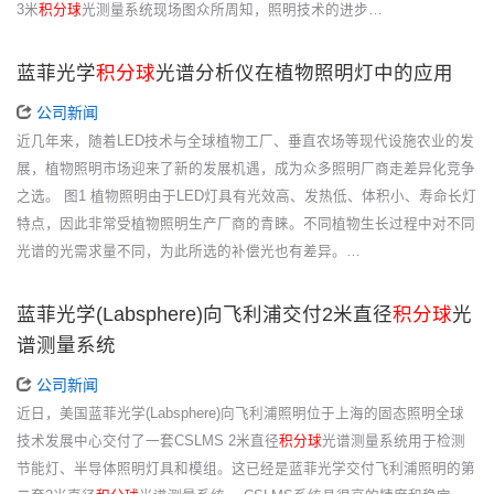
3米
积分球
光测量系统现场图众所周知，照明技术的进步…
蓝菲光学
积分球
光谱分析仪在植物照明灯中的应用
公司新闻
近几年来，随着LED技术与全球植物工厂、垂直农场等现代设施农业的发
展，植物照明市场迎来了新的发展机遇，成为众多照明厂商走差异化竞争
之选。 图1 植物照明由于LED灯具有光效高、发热低、体积小、寿命长灯
特点，因此非常受植物照明生产厂商的青睐。不同植物生长过程中对不同
光谱的光需求量不同，为此所选的补偿光也有差异。…
蓝菲光学(Labsphere)向飞利浦交付2米直径
积分球
光
谱测量系统
公司新闻
近日，美国蓝菲光学(Labsphere)向飞利浦照明位于上海的固态照明全球
技术发展中心交付了一套CSLMS 2米直径
积分球
光谱测量系统用于检测
节能灯、半导体照明灯具和模组。这已经是蓝菲光学交付飞利浦照明的第