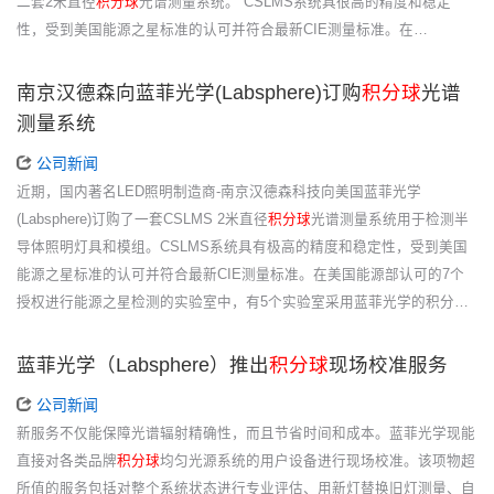
二套2米直径
积分球
光谱测量系统。 CSLMS系统具很高的精度和稳定
性，受到美国能源之星标准的认可并符合最新CIE测量标准。在…
南京汉德森向蓝菲光学(Labsphere)订购
积分球
光谱
测量系统
公司新闻
近期，国内著名LED照明制造商-南京汉德森科技向美国蓝菲光学
(Labsphere)订购了一套CSLMS 2米直径
积分球
光谱测量系统用于检测半
导体照明灯具和模组。CSLMS系统具有极高的精度和稳定性，受到美国
能源之星标准的认可并符合最新CIE测量标准。在美国能源部认可的7个
授权进行能源之星检测的实验室中，有5个实验室采用蓝菲光学的积分…
蓝菲光学（Labsphere）推出
积分球
现场校准服务
公司新闻
新服务不仅能保障光谱辐射精确性，而且节省时间和成本。蓝菲光学现能
直接对各类品牌
积分球
均匀光源系统的用户设备进行现场校准。该项物超
所值的服务包括对整个系统状态进行专业评估、用新灯替换旧灯测量、自