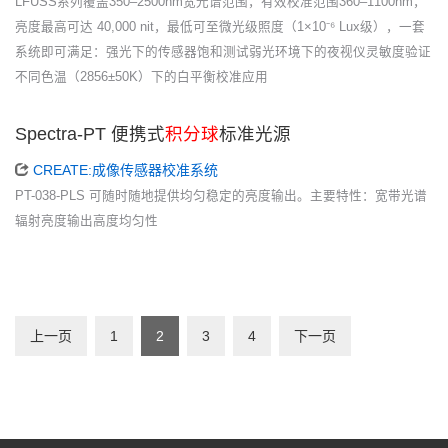
LFUSS系列覆盖350–2500nm宽光谱范围，有效校准范围360–1100nm，
亮度最高可达 40,000 nit，最低可至微光级照度（1×10⁻⁶ Lux级），一套
系统即可满足：强光下的传感器饱和测试弱光环境下的夜视仪灵敏度验证
不同色温（2856±50K）下的白平衡校准应用
Spectra-PT 便携式
积分球
标准光源
CREATE:成像传感器校准系统
PT-038-PLS 可随时随地提供均匀稳定的亮度输出。主要特性：宽带光谱
辐射亮度输出高度均匀性
上一页
1
2
3
4
下一页