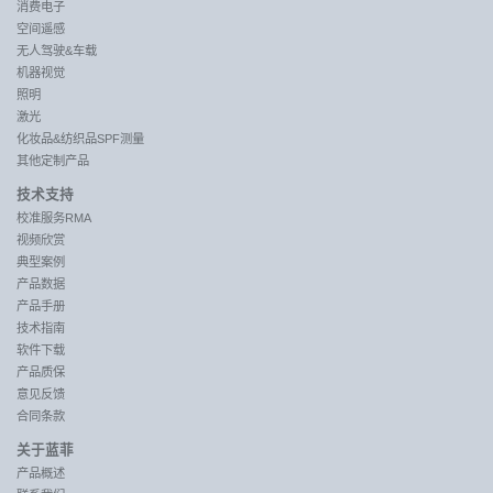
消费电子
空间遥感
无人驾驶&车载
机器视觉
照明
激光
化妆品&纺织品SPF测量
其他定制产品
技术支持
校准服务RMA
视频欣赏
典型案例
产品数据
产品手册
技术指南
软件下载
产品质保
意见反馈
合同条款
关于蓝菲
产品概述