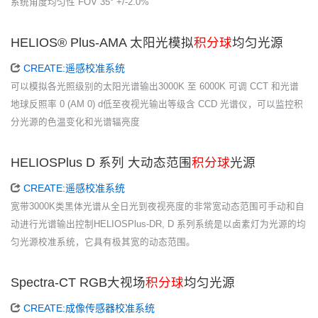
系统角度均匀性 FOV 35° +/-2.0%
HELIOS® Plus-AMA 太阳光模拟
积分球
均匀光源
CREATE:遥感校准系统
可以模拟各光照级别的太阳光谱输出3000K 至 6000K 可调 CCT 和光谱
地球反照率 0 (AM 0) d低至夜视光输出等级含 CCD 光谱仪，可以监控积
分光源的色温变化和光谱辐亮度
HELIOSPlus D 系列 大动态范围
积分球
光源
CREATE:遥感校准系统
宽带3000K类黑体光谱从全日光到夜视亮度的非常宽动态范围可手动和自
动进行光谱输出控制HELIOSPlus-DR, D 系列系统是以卤素灯为光源的均
匀光源校准系统，它具有极其宽的动态范围。
Spectra-CT RGB大视场
积分球
均匀光源
CREATE:成像传感器校准系统