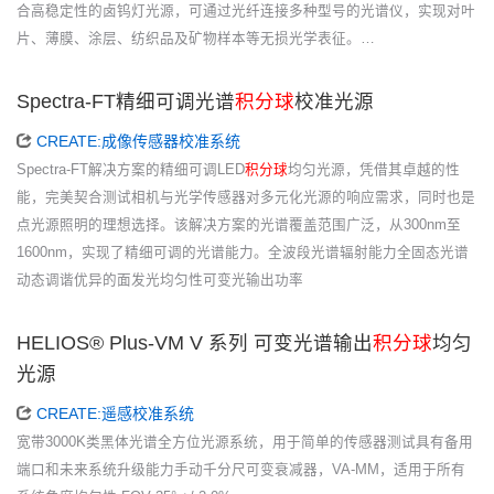
合高稳定性的卤钨灯光源，可通过光纤连接多种型号的光谱仪，实现对叶
片、薄膜、涂层、纺织品及矿物样本等无损光学表征。…
Spectra-FT精细可调光谱
积分球
校准光源
CREATE:成像传感器校准系统
Spectra-FT解决方案的精细可调LED
积分球
均匀光源，凭借其卓越的性
能，完美契合测试相机与光学传感器对多元化光源的响应需求，同时也是
点光源照明的理想选择。该解决方案的光谱覆盖范围广泛，从300nm至
1600nm，实现了精细可调的光谱能力。全波段光谱辐射能力全固态光谱
动态调谐优异的面发光均匀性可变光输出功率
HELIOS® Plus-VM V 系列 可变光谱输出
积分球
均匀
光源
CREATE:遥感校准系统
宽带3000K类黑体光谱全方位光源系统，用于简单的传感器测试具有备用
端口和未来系统升级能力手动千分尺可变衰减器，VA-MM，适用于所有