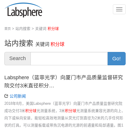
切
换
导
> 站内搜索 > 关键词
积分球
首页
航
站内搜索
关键词
积分球
Search
Go!
Labsphere（蓝菲光学）向厦门市产品质量监督研究
院交付3米直径积分…
公司新闻
2018年8月，美国Labsphere（蓝菲光学）向厦门市产品质量监督研究院
成功交付3米
积分球
光测量系统，3米
积分球
光测量系统兼容光源的向上、
向下或纵向安装，能轻松高效地测量从荧光灯到直径为2米的几乎任何形
状的灯具。可以测量板载或带热沉电源的光源的前通量和局部通量。图1