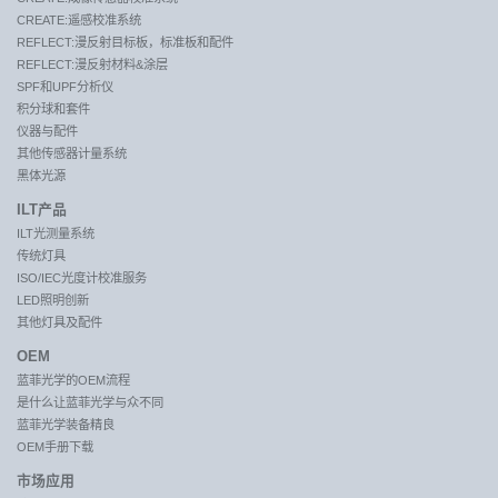
CREATE:遥感校准系统
REFLECT:漫反射目标板，标准板和配件
REFLECT:漫反射材料&涂层
SPF和UPF分析仪
积分球和套件
仪器与配件
其他传感器计量系统
黑体光源
ILT产品
ILT光测量系统
传统灯具
ISO/IEC光度计校准服务
LED照明创新
其他灯具及配件
OEM
蓝菲光学的OEM流程
是什么让蓝菲光学与众不同
蓝菲光学装备精良
OEM手册下载
市场应用