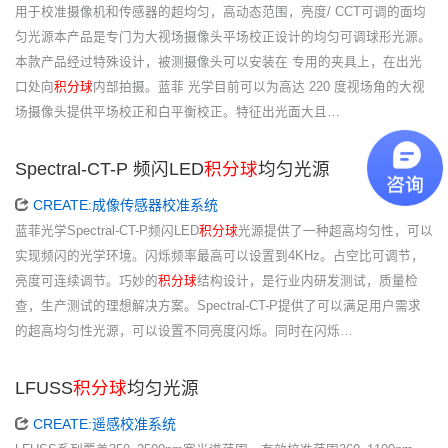
用于校准摄像机和传感器的超均匀，高动态范围，亮度/ CCT可调的面均
匀光源本产品是专门为大视场摄像头平场校正设计的均匀可调球形光源。
本款产品经过特殊设计，被测摄像头可以安装在 专用的夹具上，在出光
口处向
积分球
内部拍摄。蓝菲 光学目前可以为高达 220 度视场角的大视
场摄像头提供平场校正和白平衡校正。特征出光面大且…
Spectral-CT-P 频闪LED
积分球
均匀光源
CREATE:成像传感器校准系统
蓝菲光学Spectral-CT-P频闪LED
积分球
光源提供了一种超高均匀性，可以
实现频闪的光学环境。闪烁频率最高可以设置到4KHz。占空比可调节，
亮度可连续调节。巧妙的
积分球
结构设计，是行业内研发测试，质量检
查，生产测试的理想解决方案。Spectral-CT-P提供了可以满足用户需求
的超高均匀性光源，可以设置不同亮度闪烁。同时在闪烁…
LFUSS
积分球
均匀光源
CREATE:遥感校准系统