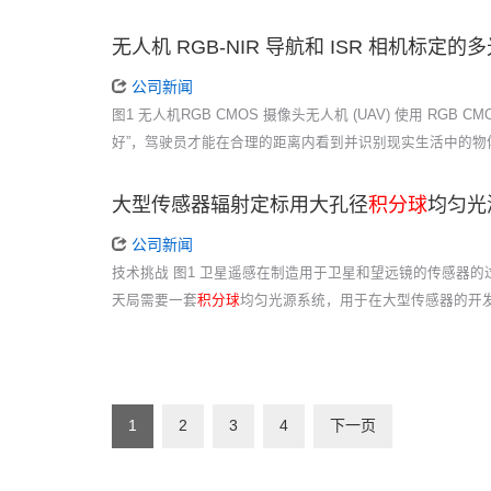
无人机 RGB-NIR 导航和 ISR 相机标定的
公司新闻
图1 无人机RGB CMOS 摄像头无人机 (UAV) 使用 R
好”，驾驶员才能在合理的距离内看到并识别现实生活中的物
大型传感器辐射定标用大孔径
积分球
均匀光
公司新闻
技术挑战 图1 卫星遥感在制造用于卫星和望远镜的传感器
天局需要一套
积分球
均匀光源系统，用于在大型传感器的开发
1
2
3
4
下一页