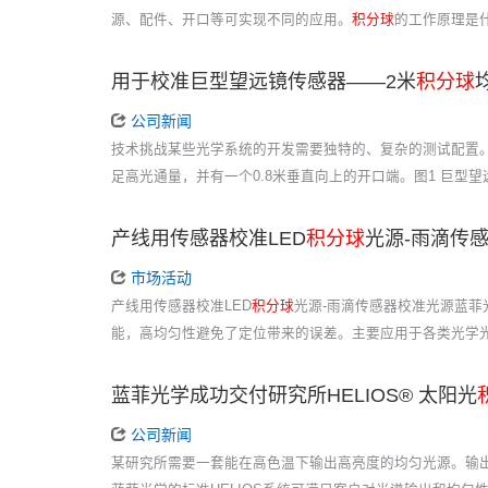
源、配件、开口等可实现不同的应用。
积分球
的工作原理是
用于校准巨型望远镜传感器——2米
积分球
公司新闻
技术挑战某些光学系统的开发需要独特的、复杂的测试配置
足高光通量，并有一个0.8米垂直向上的开口端。图1 巨型望远镜
产线用传感器校准LED
积分球
光源-雨滴传
市场活动
产线用传感器校准LED
积分球
光源-雨滴传感器校准光源蓝菲
能，高均匀性避免了定位带来的误差。主要应用于各类光学光
蓝菲光学成功交付研究所HELIOS® 太阳光
公司新闻
某研究所需要一套能在高色温下输出高亮度的均匀光源。输