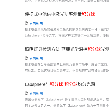
蓝菲光学的标准HELIOS系统可满足客户对光谱输出和均
便携式电池供电激光功率测量
积分球
公司新闻
技术挑战某现场安装激光二极管的制造公司需要一种可靠的
Labsphere（蓝菲光学）根据客户要求提供一套独立的、便携
照明灯具检测方法-蓝菲光学温控
积分球
光
公司新闻
技术挑战在当今高度复杂且瞬息万变的市场中，成品供应商
府标准。实现这项目标至关重要。不合规的产品有被召回的
Labsphere与
积分球
-
积分球
均匀光源
公司新闻
美国蓝菲光学（Labsphere）是全世界大型对地观测卫星、
的全球领导者之一。蓝菲光学（Labsphere）致力于在