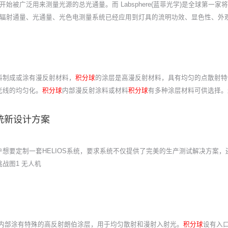
开始被广泛用来测量光源的总光通量。而 Labsphere(蓝菲光学)是全球第一家将
辐射通量、光通量、光色电测量系统已经应用到灯具的流明功效、显色性、外
料制成或涂有漫反射材料，
积分球
的涂层是高漫反射材料，具有均匀的点散射特
光线的均匀化。
积分球
内部漫反射涂料或材料
积分球
有多种涂层材料可供选择。
统新设计方案
想要定制一套HELIOS系统，要求系统不仅提供了完美的生产测试解决方案
战图1 无人机
，内部涂有特殊的高反射朗伯涂层，用于均匀散射和漫射入射光。
积分球
设有入