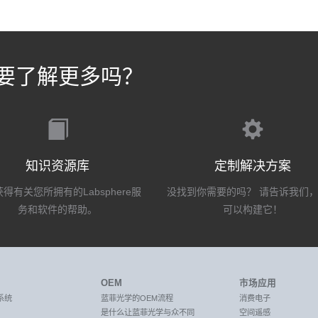
要了解更多吗？
知识资源库
定制解决方案
得有关您所拥有的Labsphere服
没找到你需要的吗？ 请告诉我们
务和软件的帮助。
可以构建它！
OEM
市场应用
系统
蓝菲光学的OEM流程
消费电子
是什么让蓝菲光学与众不同
空间遥感