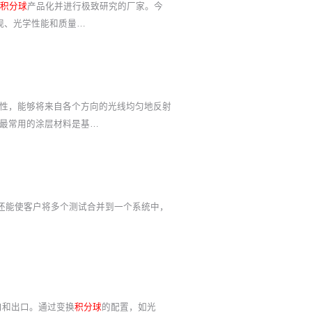
积分球
产品化并进行极致研究的厂家。今
观、光学性能和质量…
性，能够将来自各个方向的光线均匀地反射
最常用的涂层材料是基…
，还能使客户将多个测试合并到一个系统中，
口和出口。通过变换
积分球
的配置，如光