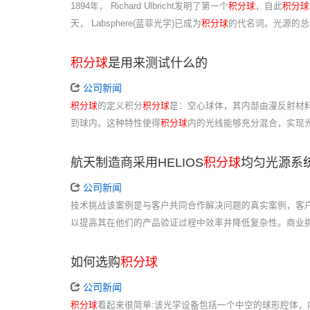
1894年， Richard Ulbricht发明了第一个
积分球
，自此
积分球
天， Labsphere(蓝菲光学)已成为
积分球
的代名词。光源的总
积分球
是用来测试什么的
公司新闻
积分球
的定义积分
积分球
是：空心球体，其内部由漫反射材
到球内。这种特性使得
积分球
内的光线能够充分混合，实现
航天制造商采用HELIOS
积分球
均匀光源系
公司新闻
技术挑战该案例是与客户共同合作解决问题的真实案例，客户
以提高其在他们的产品验证过程中效率并降低复杂性。商业挑
如何选购
积分球
公司新闻
积分球
看起来很简单:该光学设备包括一个中空的球形腔体