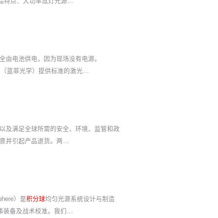
品特点：大功率氙灯光源…
全由电池供电，因为现场没有电源。
re （蓝菲光学）提供标准的激光…
以及满足全球所需的安全、环境、监管和政
意并引起产品退货。两…
ere）是
积分球
均匀光源系统设计与制造
军事装备及战术校准。我们…