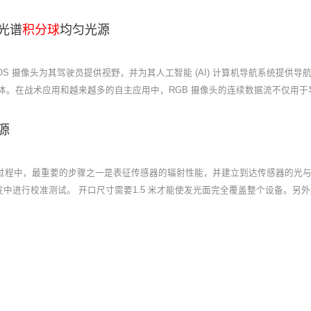
多光谱
积分球
均匀光源
GB CMOS 摄像头为其驾驶员提供视野，并为其人工智能 (AI) 计算机导航系统
体。在战术应用和越来越多的自主应用中，RGB 摄像头的连续数据流不仅用
源
的过程中，最重要的步骤之一是表征传感器的辐射性能，并建立到达传感器的光与
中进行校准测试。 开口尺寸需要1.5 米才能使发光面完全覆盖整个设备。另