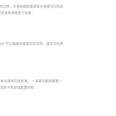
高的均匀性，大视场相机要求发光亮度均匀性区
要对该系统特定于应用…
cm2 开口端具有很高的均匀性。该均匀光源
黑体光源来完成校准。 一家研究机构需要一
安装到用于其测试配置的腔…