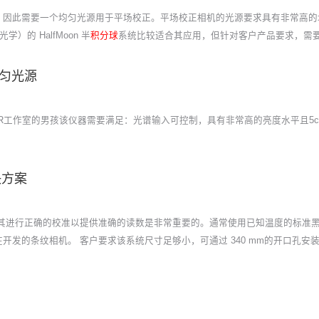
) 的相机，因此需要一个均匀光源用于平场校正。平场校正相机的光源要求具有非常
学）的 HalfMoon 半
积分球
系统比较适合其应用，但针对客户产品要求，需
匀光源
1 VR工作室的男孩该仪器需要满足：光谱输入可控制，具有非常高的亮度水平且5
决方案
，对其进行正确的校准以提供准确的读数是非常重要的。通常使用已知温度的标准
他们正在开发的条纹相机。 客户要求该系统尺寸足够小，可通过 340 mm的开口孔