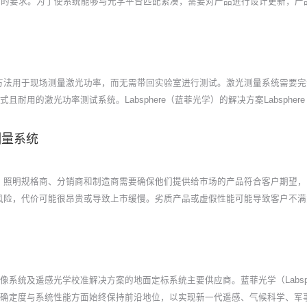
匀性的要求。为了使系统能够与光学平台匹配紧凑，需要对产品进行设计更新，产
方法用于现场测量激光功率，而无需带回实验室进行测试。激光测量系统需要完
式且耐用的激光功率测试系统。Labsphere（蓝菲光学）的解决方案Labsphe
测量系统
、照明规格商、分销商和制造商需要确保他们提供给市场的产品符合客户期望，
风险，代价可能很昂贵或导致上市缓慢。劣质产品或虚假性能可能导致客户不满
成像系统及遥感光学校准解决方案的地面定标系统主要供应商。蓝菲光学（Labsph
测量不确定度与系统性能方面始终保持前沿地位，以实现新一代遥感、气候科学、