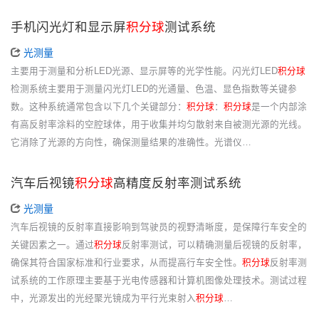
手机闪光灯和显示屏
积分球
测试系统
光测量
主要用于测量和分析LED光源、显示屏等的光学性能。闪光灯LED
积分球
检测系统主要用于测量闪光灯LED的光通量、色温、显色指数等关键参
数。这种系统通常包含以下几个关键部分：
积分球
：
积分球
是一个内部涂
有高反射率涂料的空腔球体，用于收集并均匀散射来自被测光源的光线。
它消除了光源的方向性，确保测量结果的准确性。光谱仪…
汽车后视镜
积分球
高精度反射率测试系统
光测量
汽车后视镜的反射率直接影响到驾驶员的视野清晰度，是保障行车安全的
关键因素之一。通过
积分球
反射率测试，可以精确测量后视镜的反射率，
确保其符合国家标准和行业要求，从而提高行车安全性。
积分球
反射率测
试系统的工作原理主要基于光电传感器和计算机图像处理技术。测试过程
中，光源发出的光经聚光镜成为平行光束射入
积分球
…