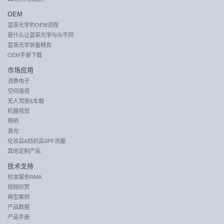
OEM
蓝菲光学的OEM流程
是什么让蓝菲光学与众不同
蓝菲光学装备精良
OEM手册下载
市场应用
消费电子
空间遥感
无人驾驶&车载
机器视觉
照明
激光
化妆品&纺织品SPF测量
其他定制产品
技术支持
校准服务RMA
视频欣赏
典型案例
产品数据
产品手册