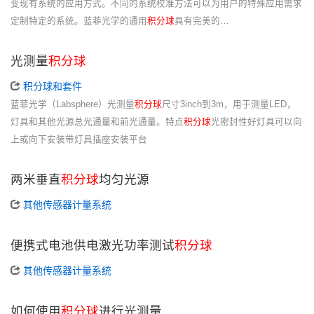
变现有系统的应用方式。不同的系统校准方法可以为用户的特殊应用需求
定制特定的系统。蓝菲光学的通用
积分球
具有完美的…
光测量
积分球
积分球和套件
蓝菲光学（Labsphere）光测量
积分球
尺寸3inch到3m，用于测量LED，
灯具和其他光源总光通量和前光通量。特点
积分球
光密封性好灯具可以向
上或向下安装带灯具插座安装平台
两米垂直
积分球
均匀光源
其他传感器计量系统
便携式电池供电激光功率测试
积分球
其他传感器计量系统
如何使用
积分球
进行光测量