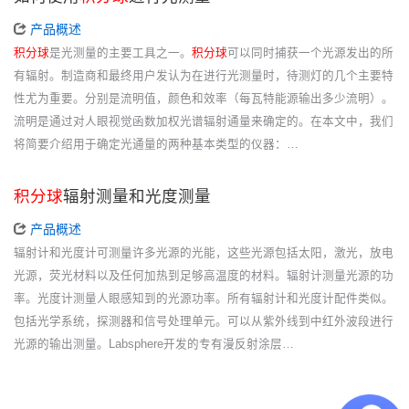
产品概述
积分球
是光测量的主要工具之一。
积分球
可以同时捕获一个光源发出的所
有辐射。制造商和最终用户发认为在进行光测量时，待测灯的几个主要特
性尤为重要。分别是流明值，颜色和效率（每瓦特能源输出多少流明）。
流明是通过对人眼视觉函数加权光谱辐射通量来确定的。在本文中，我们
将简要介绍用于确定光通量的两种基本类型的仪器：…
积分球
辐射测量和光度测量
产品概述
辐射计和光度计可测量许多光源的光能，这些光源包括太阳，激光，放电
光源，荧光材料以及任何加热到足够高温度的材料。辐射计测量光源的功
率。光度计测量人眼感知到的光源功率。所有辐射计和光度计配件类似。
包括光学系统，探测器和信号处理单元。可以从紫外线到中红外波段进行
光源的输出测量。Labsphere开发的专有漫反射涂层…