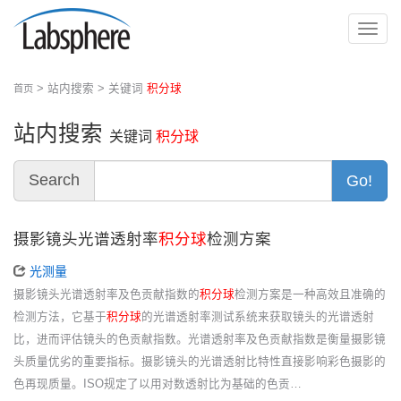
切
换
导
> 站内搜索 > 关键词
积分球
首页
航
站内搜索
关键词
积分球
Search
Go!
摄影镜头光谱透射率
积分球
检测方案
光测量
摄影镜头光谱透射率及色贡献指数的
积分球
检测方案是一种高效且准确的
检测方法，它基于
积分球
的光谱透射率测试系统来获取镜头的光谱透射
比，进而评估镜头的色贡献指数。光谱透射率及色贡献指数是衡量摄影镜
头质量优劣的重要指标。摄影镜头的光谱透射比特性直接影响彩色摄影的
色再现质量。ISO规定了以用对数透射比为基础的色贡…