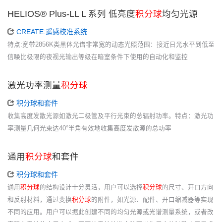
HELIOS® Plus-LL L 系列 低亮度
积分球
均匀光源
CREATE:遥感校准系统
特点:宽带2856K类黑体光谱非常宽的动态光照范围：接近日光水平到低至
信噪比极限的夜视光输出等级在暗室条件下使用的自动化和监控
激光功率测量
积分球
积分球和套件
收集高度发散光源如激光二极管及平行光束的总辐射功率。特点：激光功
率测量几何光束达40°半角有效地收集高度发散源的总功率
通用
积分球
和套件
积分球和套件
通用
积分球
的结构设计十分灵活，用户可以选择
积分球
的尺寸、开口方向
和反射材料，通过变换
积分球
的附件，如光源、配件、开口缩减器等实现
不同的应用。用户可以据此创建不同的均匀光源或光谱测量系统，或者改