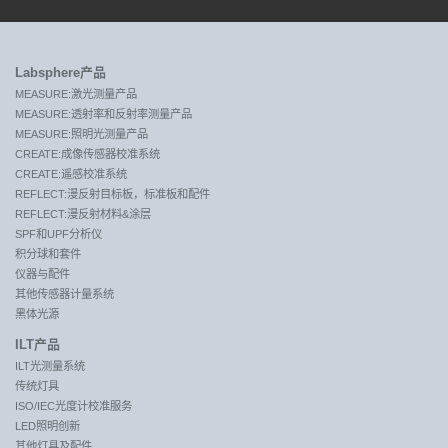
Labsphere产品
MEASURE:激光测量产品
MEASURE:透射率和反射率测量产品
MEASURE:照明光测量产品
CREATE:成像传感器校准系统
CREATE:遥感校准系统
REFLECT:漫反射目标板，标准板和配件
REFLECT:漫反射材料&涂层
SPF和UPF分析仪
积分球和套件
仪器与配件
其他传感器计量系统
黑体光源
ILT产品
ILT光测量系统
传统灯具
ISO/IEC光度计校准服务
LED照明创新
其他灯具及配件