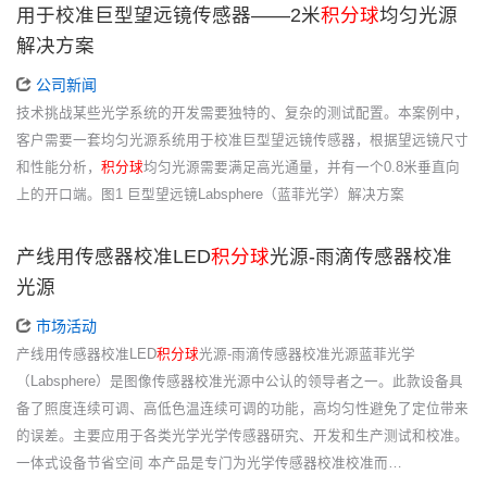
用于校准巨型望远镜传感器——2米
积分球
均匀光源
解决方案
公司新闻
技术挑战某些光学系统的开发需要独特的、复杂的测试配置。本案例中，
客户需要一套均匀光源系统用于校准巨型望远镜传感器，根据望远镜尺寸
和性能分析，
积分球
均匀光源需要满足高光通量，并有一个0.8米垂直向
上的开口端。图1 巨型望远镜Labsphere（蓝菲光学）解决方案
产线用传感器校准LED
积分球
光源-雨滴传感器校准
光源
市场活动
产线用传感器校准LED
积分球
光源-雨滴传感器校准光源蓝菲光学
（Labsphere）是图像传感器校准光源中公认的领导者之一。此款设备具
备了照度连续可调、高低色温连续可调的功能，高均匀性避免了定位带来
的误差。主要应用于各类光学光学传感器研究、开发和生产测试和校准。
一体式设备节省空间 本产品是专门为光学传感器校准校准而…