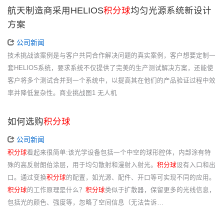
航天制造商采用HELIOS
积分球
均匀光源系统新设计
方案
公司新闻
技术挑战该案例是与客户共同合作解决问题的真实案例，客户想要定制一
套HELIOS系统，要求系统不仅提供了完美的生产测试解决方案，还能使
客户将多个测试合并到一个系统中，以提高其在他们的产品验证过程中效
率并降低复杂性。商业挑战图1 无人机
如何选购
积分球
公司新闻
积分球
看起来很简单:该光学设备包括一个中空的球形腔体，内部涂有特
殊的高反射朗伯涂层，用于均匀散射和漫射入射光。
积分球
设有入口和出
口。通过变换
积分球
的配置，如光源、配件、开口等可实现不同的应用。
积分球
的工作原理是什么？
积分球
类似于扩散器，保留更多的光线信息，
包括光的颜色、强度等，忽略了空间信息（无法告诉…