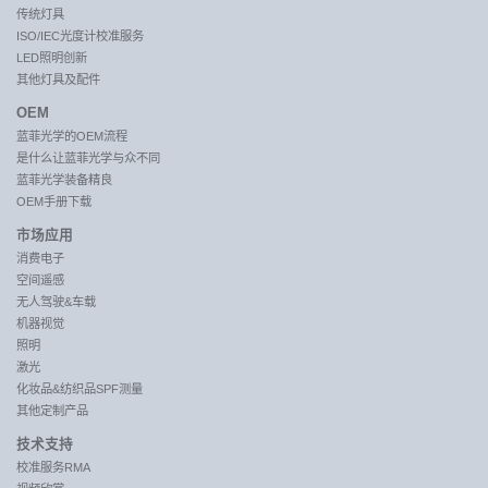
传统灯具
ISO/IEC光度计校准服务
LED照明创新
其他灯具及配件
OEM
蓝菲光学的OEM流程
是什么让蓝菲光学与众不同
蓝菲光学装备精良
OEM手册下载
市场应用
消费电子
空间遥感
无人驾驶&车载
机器视觉
照明
激光
化妆品&纺织品SPF测量
其他定制产品
技术支持
校准服务RMA