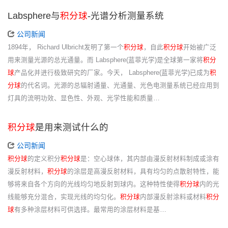
Labsphere与
积分球
-光谱分析测量系统
公司新闻
1894年， Richard Ulbricht发明了第一个
积分球
，自此
积分球
开始被广泛
用来测量光源的总光通量。而 Labsphere(蓝菲光学)是全球第一家将
积分
球
产品化并进行极致研究的厂家。今天， Labsphere(蓝菲光学)已成为
积
分球
的代名词。光源的总辐射通量、光通量、光色电测量系统已经应用到
灯具的流明功效、显色性、外观、光学性能和质量…
积分球
是用来测试什么的
公司新闻
积分球
的定义积分
积分球
是：空心球体，其内部由漫反射材料制成或涂有
漫反射材料，
积分球
的涂层是高漫反射材料，具有均匀的点散射特性，能
够将来自各个方向的光线均匀地反射到球内。这种特性使得
积分球
内的光
线能够充分混合，实现光线的均匀化。
积分球
内部漫反射涂料或材料
积分
球
有多种涂层材料可供选择。最常用的涂层材料是基…