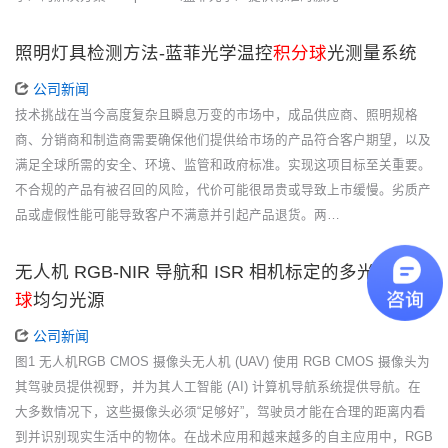
照明灯具检测方法-蓝菲光学温控
积分球
光测量系统
公司新闻
技术挑战在当今高度复杂且瞬息万变的市场中，成品供应商、照明规格
商、分销商和制造商需要确保他们提供给市场的产品符合客户期望，以及
满足全球所需的安全、环境、监管和政府标准。实现这项目标至关重要。
不合规的产品有被召回的风险，代价可能很昂贵或导致上市缓慢。劣质产
品或虚假性能可能导致客户不满意并引起产品退货。两…
无人机 RGB-NIR 导航和 ISR 相机标定的多光谱
积分
球
均匀光源
公司新闻
图1 无人机RGB CMOS 摄像头无人机 (UAV) 使用 RGB CMOS 摄像头为
其驾驶员提供视野，并为其人工智能 (AI) 计算机导航系统提供导航。在
大多数情况下，这些摄像头必须“足够好”，驾驶员才能在合理的距离内看
到并识别现实生活中的物体。在战术应用和越来越多的自主应用中，RGB