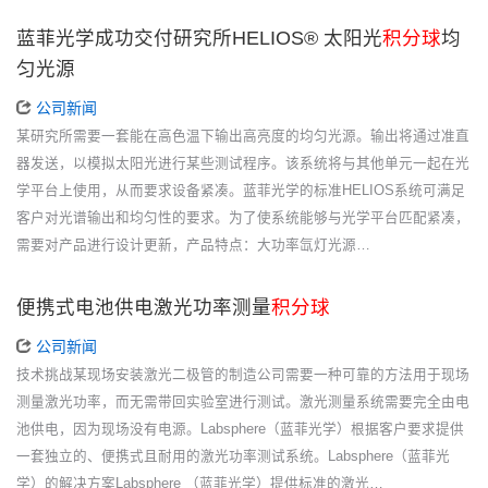
蓝菲光学成功交付研究所HELIOS® 太阳光
积分球
均
匀光源
公司新闻
某研究所需要一套能在高色温下输出高亮度的均匀光源。输出将通过准直
器发送，以模拟太阳光进行某些测试程序。该系统将与其他单元一起在光
学平台上使用，从而要求设备紧凑。蓝菲光学的标准HELIOS系统可满足
客户对光谱输出和均匀性的要求。为了使系统能够与光学平台匹配紧凑，
需要对产品进行设计更新，产品特点：大功率氙灯光源…
便携式电池供电激光功率测量
积分球
公司新闻
技术挑战某现场安装激光二极管的制造公司需要一种可靠的方法用于现场
测量激光功率，而无需带回实验室进行测试。激光测量系统需要完全由电
池供电，因为现场没有电源。Labsphere（蓝菲光学）根据客户要求提供
一套独立的、便携式且耐用的激光功率测试系统。Labsphere（蓝菲光
学）的解决方案Labsphere （蓝菲光学）提供标准的激光…