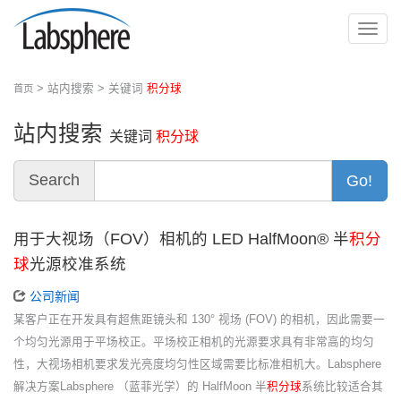
切
换
导
> 站内搜索 > 关键词
积分球
首页
航
站内搜索
关键词
积分球
Search
Go!
用于大视场（FOV）相机的 LED HalfMoon® 半
积分
球
光源校准系统
公司新闻
某客户正在开发具有超焦距镜头和 130° 视场 (FOV) 的相机，因此需要一
个均匀光源用于平场校正。平场校正相机的光源要求具有非常高的均匀
性，大视场相机要求发光亮度均匀性区域需要比标准相机大。Labsphere
解决方案Labsphere （蓝菲光学）的 HalfMoon 半
积分球
系统比较适合其