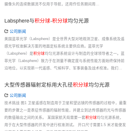
摄像头的连续数据流不仅用于导航，还用作任务期间周…
Labsphere与
积分球
-
积分球
均匀光源
公司新闻
美国蓝菲光学（Labsphere）是全世界大型对地观测卫星、成像系统及遥
感光学校准解决方案的地面定标系统主要供应商。蓝菲光学
（Labsphere）是
积分球
均匀光源系统设计与制造的全球领导者之一。蓝
菲光学（Labsphere）致力于在测量不确定度与系统性能方面始终保持前
沿地位，以实现新一代遥感、气候科学、军事装备及战术校准。我们…
大型传感器辐射定标用大孔径
积分球
均匀光源
公司新闻
技术挑战 图1 卫星遥感在制造用于卫星和望远镜的传感器的过程中，最重
要的步骤之一是表征传感器的辐射性能，并建立到达传感器的光与传感器
的数值输出之间的关系。 某国家航天局需要一套
积分球
均匀光源系统，
用于在大型传感器的开发中进行校准测试。 开口尺寸需要1.5 米才能使发