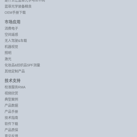
是什么让蓝菲光学与众不同
蓝菲光学装备精良
OEM手册下载
市场应用
消费电子
空间遥感
无人驾驶&车载
机器视觉
照明
激光
化妆品&纺织品SPF测量
其他定制产品
技术支持
校准服务RMA
视频欣赏
典型案例
产品数据
产品手册
技术指南
软件下载
产品质保
意见反馈