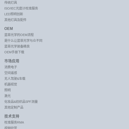
传统灯具
ISO/IEC光度计校准服务
LED照明创新
其他灯具及配件
OEM
蓝菲光学的OEM流程
是什么让蓝菲光学与众不同
蓝菲光学装备精良
OEM手册下载
市场应用
消费电子
空间遥感
无人驾驶&车载
机器视觉
照明
激光
化妆品&纺织品SPF测量
其他定制产品
技术支持
校准服务RMA
视频欣赏