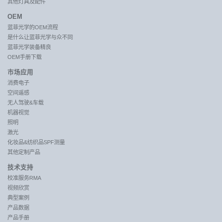
其他灯具及配件
OEM
蓝菲光学的OEM流程
是什么让蓝菲光学与众不同
蓝菲光学装备精良
OEM手册下载
市场应用
消费电子
空间遥感
无人驾驶&车载
机器视觉
照明
激光
化妆品&纺织品SPF测量
其他定制产品
技术支持
校准服务RMA
视频欣赏
典型案例
产品数据
产品手册