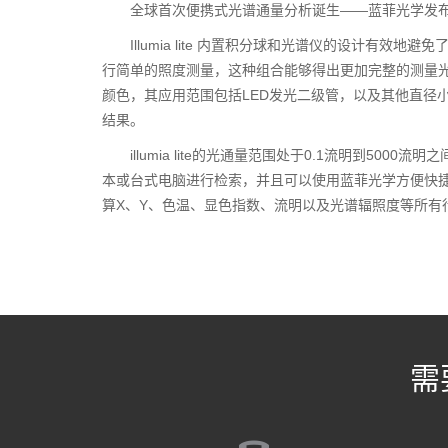
全球首次便携式光谱通量分析诞生——蓝菲光学发布illum
Illumia lite 内置积分球和光谱仪的设计
行简单的照度测量，这种组合能够得出更加完整的测量
颜色，其应用范围包括LED发光二级管，以及其他直径
结果。
illumia lite的光通量范围处于0.1流明到50
本或台式电脑进行检索，并且可以使用蓝菲光学方便快捷的Mt
算X、Y、色温、显色指数、流明以及光谱辐照度等所有
需