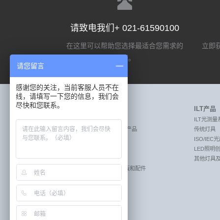
请致电我们+ 021-61590100
在这里可以帮助您选择最适合您需求的
立即获
选项。
请您留言
感谢您的关注，当前客服人员不在
线，请填写一下您的信息，我们会
尽快和您联系。
Labsphere产品
ILT产品
MEASURE:激光测量产品
ILT光测量
MEASURE:透射率和反射率测量产品
传统灯具
MEASURE:照明光测量产品
ISO/IE
CREATE:成像传感器校准系统
LED照明
CREATE:遥感校准系统
其他灯具
REFLECT:漫反射目标板，标准板和配件
REFLECT:漫反射材料&涂层
SPF和UPF分析仪
积分球和套件
仪器与配件
其他传感器计量系统