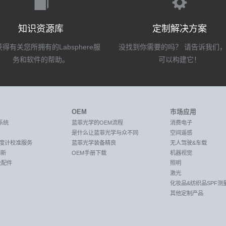
知识资源库
定制解决方案
得有关您所拥有的Labsphere服
没找到你需要的吗？ 请告诉我们
务和软件的帮助。
可以构建它！
OEM
市场应用
系统
蓝菲光学的OEM流程
消费电子
是什么让蓝菲光学与众不同
空间遥感
C光度计校准服务
蓝菲光学装备精良
无人驾驶&车载
创新
OEM手册下载
机器视觉
及配件
照明
激光
化妆品&纺织品SPF测
其他定制产品