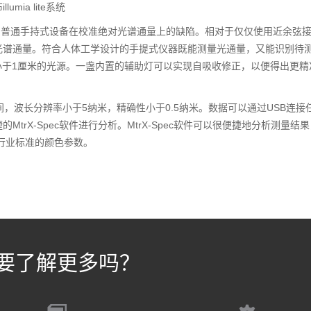
ia lite系统
有效地避免了普通手持式设备在校准绝对光谱通量上的缺陷。相对于仅仅使用近余弦
光谱通量。符合人体工学设计的手提式仪器既能测量光通量，又能识别待
小于1厘米的光源。一盏内置的辅助灯可以实现自吸收修正，以便得出更精
00流明之间，波长分辨率小于5纳米，精确性小于0.5纳米。数据可以通过USB连
rX-Spec软件进行分析。MtrX-Spec软件可以很便捷地分析测量结
行业标准的颜色参数。
要了解更多吗？