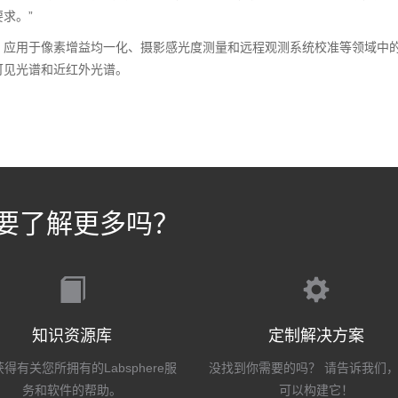
求。”
，应用于像素增益均一化、摄影感光度测量和远程观测系统校准等领域中
可见光谱和近红外光谱。
要了解更多吗？
知识资源库
定制解决方案
得有关您所拥有的Labsphere服
没找到你需要的吗？ 请告诉我们
务和软件的帮助。
可以构建它！