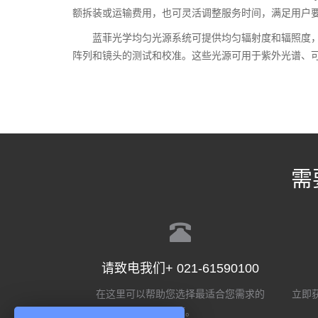
额拆装或运输费用，也可灵活调整服务时间，满足用户要
蓝菲光学均匀光源系统可提供均匀辐射度和辐照度
阵列和镜头的测试和校准。这些光源可用于紫外光谱、
需
请致电我们+ 021-61590100
在这里可以帮助您选择最适合您需求的
立即获
选项。