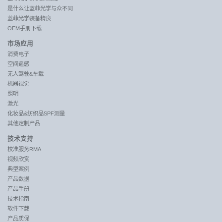
是什么让蓝菲光学与众不同
蓝菲光学装备精良
OEM手册下载
市场应用
消费电子
空间遥感
无人驾驶&车载
机器视觉
照明
激光
化妆品&纺织品SPF测量
其他定制产品
技术支持
校准服务RMA
视频欣赏
典型案例
产品数据
产品手册
技术指南
软件下载
产品质保