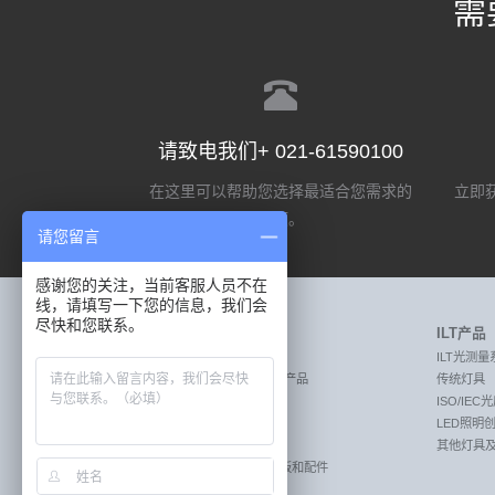
需
请致电我们+ 021-61590100
在这里可以帮助您选择最适合您需求的
立即获
选项。
请您留言
感谢您的关注，当前客服人员不在
线，请填写一下您的信息，我们会
尽快和您联系。
Labsphere产品
ILT产品
MEASURE:激光测量产品
ILT光测量
MEASURE:透射率和反射率测量产品
传统灯具
MEASURE:照明光测量产品
ISO/IE
CREATE:成像传感器校准系统
LED照明
CREATE:遥感校准系统
其他灯具
REFLECT:漫反射目标板，标准板和配件
REFLECT:漫反射材料&涂层