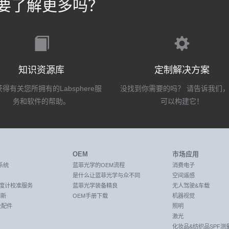
要了解更多吗？
知识资源库
定制解决方案
得有关您所拥有的Labsphere服
没找到你需要的吗？ 请告诉我们
务和软件的帮助。
可以构建它！
OEM
市场应用
系统
蓝菲光学的OEM流程
消费电子
是什么让蓝菲光学与众不同
空间遥感
C光度计校准服务
蓝菲光学装备精良
无人驾驶&车载
创新
OEM手册下载
机器视觉
及配件
照明
激光
化妆品&纺织品SPF测