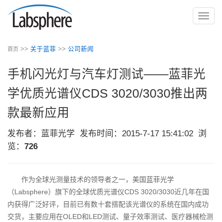
切
换
导
>>
关于蓝菲
>>
公司新闻
首页
航
手机闪光灯与汽车灯测试——蓝菲光
学优质光谱仪CDS 3020/3030推出两
款最新应用
发布者：蓝菲光学
发布时间：2015-7-17 15:41:02
浏
览：
726
作为全球光测量技术的领导者之一，美国蓝菲光学
（Labsphere）旗下的全球优质光谱仪CDS 3020/3030近几年在国
内获得广泛好评，目前已有数十套搭配该光谱仪的系统在国内成功
交货，主要应用在OLED和LED测试、量子效率测试、医疗器械检测