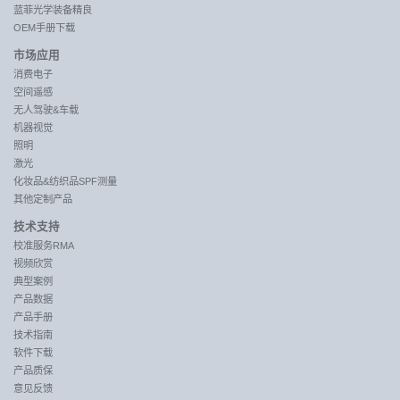
蓝菲光学装备精良
OEM手册下载
市场应用
消费电子
空间遥感
无人驾驶&车载
机器视觉
照明
激光
化妆品&纺织品SPF测量
其他定制产品
技术支持
校准服务RMA
视频欣赏
典型案例
产品数据
产品手册
技术指南
软件下载
产品质保
意见反馈