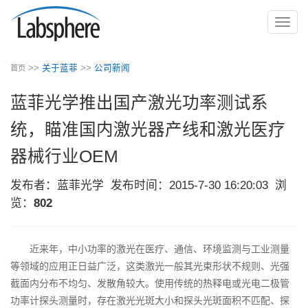
切
换
导
>>
关于蓝菲
>>
公司新闻
首页
航
蓝菲光学推出国产激光功率测试系
统，瞄准国内激光器产线和激光医疗
器械行业OEM
发布者：蓝菲光学
发布时间：2015-7-30 16:20:03
浏
览：
802
近来年，中小功率的激光在医疗、通信、环境监测与工业测量
等领域的应用正日益广泛，这类激光一般其光束形状不规则、光强
截面内分布不均匀、发散角较大。使用传统的热释电或光电二极管
功率计探头测量时，存在激光光斑大小和探头光斑面积不匹配、探