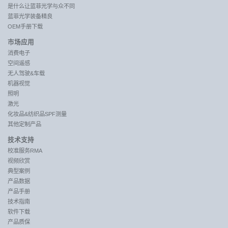
是什么让蓝菲光学与众不同
蓝菲光学装备精良
OEM手册下载
市场应用
消费电子
空间遥感
无人驾驶&车载
机器视觉
照明
激光
化妆品&纺织品SPF测量
其他定制产品
技术支持
校准服务RMA
视频欣赏
典型案例
产品数据
产品手册
技术指南
软件下载
产品质保