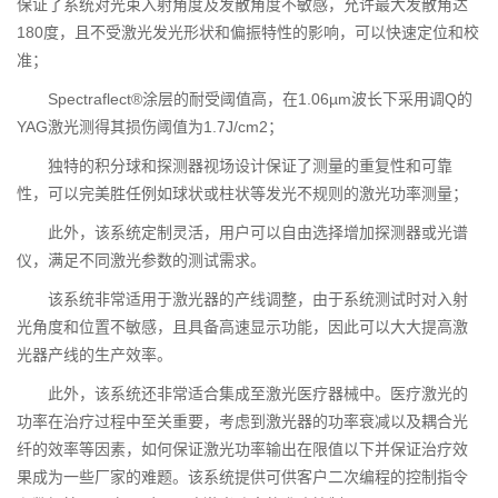
保证了系统对光束入射角度及发散角度不敏感，允许最大发散角达
180度，且不受激光发光形状和偏振特性的影响，可以快速定位和校
准；
Spectraflect®涂层的耐受阈值高，在1.06µm波长下采用调Q的
YAG激光测得其损伤阈值为1.7J/cm2；
独特的积分球和探测器视场设计保证了测量的重复性和可靠
性，可以完美胜任例如球状或柱状等发光不规则的激光功率测量；
此外，该系统定制灵活，用户可以自由选择增加探测器或光谱
仪，满足不同激光参数的测试需求。
该系统非常适用于激光器的产线调整，由于系统测试时对入射
光角度和位置不敏感，且具备高速显示功能，因此可以大大提高激
光器产线的生产效率。
此外，该系统还非常适合集成至激光医疗器械中。医疗激光的
功率在治疗过程中至关重要，考虑到激光器的功率衰减以及耦合光
纤的效率等因素，如何保证激光功率输出在限值以下并保证治疗效
果成为一些厂家的难题。该系统提供可供客户二次编程的控制指令