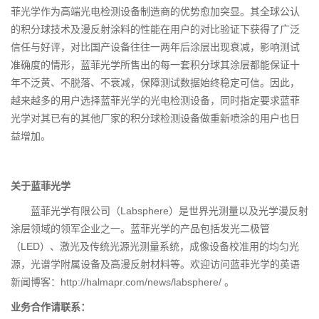
菲光学作为高端光电检测设备制造商的优势愈加突显。其全球公认
的积分球技术及漫反射涂料的性能在用户的对比验证下获得了广泛
信任与好评，对比国产设备往往一两年后涂层出现衰减，影响测试
准确度的情形，蓝菲光学所售出的每一套积分球其涂层都能保证十
年不泛黄、不脱落、不衰减，保障测试数据始终稳定可信。因此，
越来越多的用户选择蓝菲光学的光电检测设备，同时指定要求蓝菲
光学对其已有的其他厂家的积分球检测设备做重新喷涂的用户也日
益增加。
关于蓝菲光学
蓝菲光学有限公司（Labsphere）是世界光测量以及光学漫反射
涂层领域的领军企业之一。蓝菲光学的产品包括发光二极管
（LED）、激光及传统光源光测量系统，成像设备校准用的均匀光
源，光谱学附属设备及高漫反射材料等。欢迎访问蓝菲光学的英语
新闻博客：http://halmapr.com/news/labsphere/ 。
业务合作请联系：