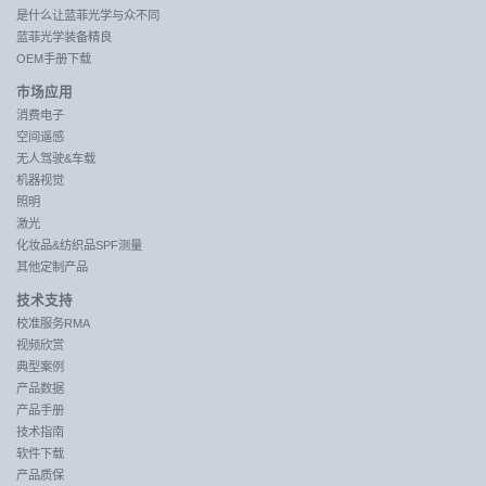
是什么让蓝菲光学与众不同
蓝菲光学装备精良
OEM手册下载
市场应用
消费电子
空间遥感
无人驾驶&车载
机器视觉
照明
激光
化妆品&纺织品SPF测量
其他定制产品
技术支持
校准服务RMA
视频欣赏
典型案例
产品数据
产品手册
技术指南
软件下载
产品质保