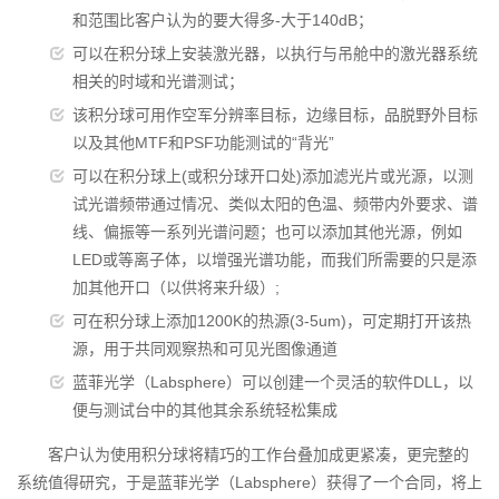
和范围比客户认为的要大得多-大于140dB；
可以在积分球上安装激光器，以执行与吊舱中的激光器系统
相关的时域和光谱测试；
该积分球可用作空军分辨率目标，边缘目标，品脱野外目标
以及其他MTF和PSF功能测试的“背光”
可以在积分球上(或积分球开口处)添加滤光片或光源，以测
试光谱频带通过情况、类似太阳的色温、频带内外要求、谱
线、偏振等一系列光谱问题；也可以添加其他光源，例如
LED或等离子体，以增强光谱功能，而我们所需要的只是添
加其他开口（以供将来升级）;
可在积分球上添加1200K的热源(3-5um)，可定期打开该热
源，用于共同观察热和可见光图像通道
蓝菲光学（Labsphere）可以创建一个灵活的软件DLL，以
便与测试台中的其他其余系统轻松集成
客户认为使用积分球将精巧的工作台叠加成更紧凑，更完整的
系统值得研究，于是蓝菲光学（Labsphere）获得了一个合同，将上