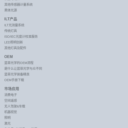
其他传感器计量系统
黑体光源
ILT产品
ILT光测量系统
传统灯具
ISO/IEC光度计校准服务
LED照明创新
其他灯具及配件
OEM
蓝菲光学的OEM流程
是什么让蓝菲光学与众不同
蓝菲光学装备精良
OEM手册下载
市场应用
消费电子
空间遥感
无人驾驶&车载
机器视觉
照明
激光