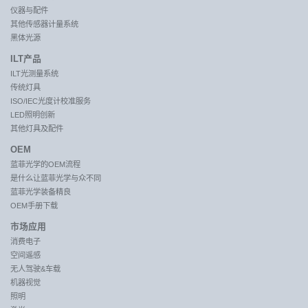
仪器与配件
其他传感器计量系统
黑体光源
ILT产品
ILT光测量系统
传统灯具
ISO/IEC光度计校准服务
LED照明创新
其他灯具及配件
OEM
蓝菲光学的OEM流程
是什么让蓝菲光学与众不同
蓝菲光学装备精良
OEM手册下载
市场应用
消费电子
空间遥感
无人驾驶&车载
机器视觉
照明