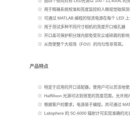
由四个径向对称 LED光源以 100 - 11,400fL
用于精确系统校准和亮度监控的人眼视觉硅探测器和 
可通过 MATLAB 编程的恒流电源在每个 LED
用于测试多种不同尺寸相机的亮度开口缩孔器
开口盖可保护积分球内部免受灰尘或碎屑的影响
从而使整个大视场（FOV）的均匀性非常高。
产品特点
特定于应用的开口适配器，使用户可以灵活地使
HalfMoon 光源可达到很宽的亮度范围，允
根据客户的要求，电源易于编程，并可通过 MA
Labsphere 的 SC-6000 辐射计可实现准