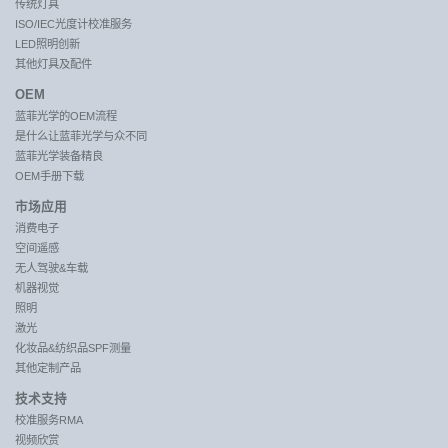
传统灯具
ISO/IEC光度计校准服务
LED照明创新
其他灯具及配件
OEM
蓝菲光学的OEM流程
是什么让蓝菲光学与众不同
蓝菲光学装备精良
OEM手册下载
市场应用
消费电子
空间遥感
无人驾驶&车载
机器视觉
照明
激光
化妆品&纺织品SPF测量
其他定制产品
技术支持
校准服务RMA
视频欣赏