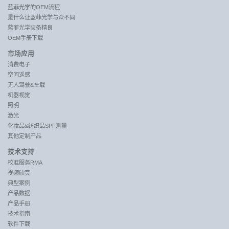
蓝菲光学的OEM流程
是什么让蓝菲光学与众不同
蓝菲光学装备精良
OEM手册下载
市场应用
消费电子
空间遥感
无人驾驶&车载
机器视觉
照明
激光
化妆品&纺织品SPF测量
其他定制产品
技术支持
校准服务RMA
视频欣赏
典型案例
产品数据
产品手册
技术指南
软件下载