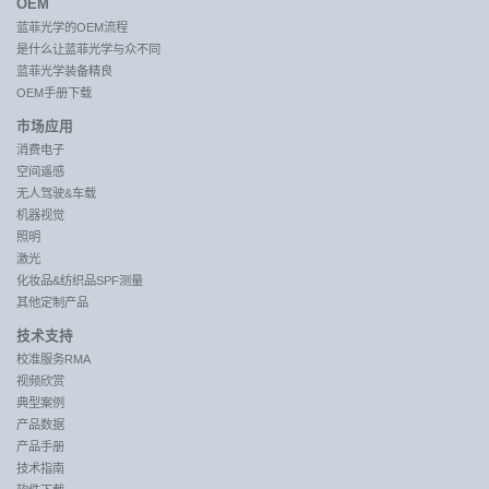
OEM
蓝菲光学的OEM流程
是什么让蓝菲光学与众不同
蓝菲光学装备精良
OEM手册下载
市场应用
消费电子
空间遥感
无人驾驶&车载
机器视觉
照明
激光
化妆品&纺织品SPF测量
其他定制产品
技术支持
校准服务RMA
视频欣赏
典型案例
产品数据
产品手册
技术指南