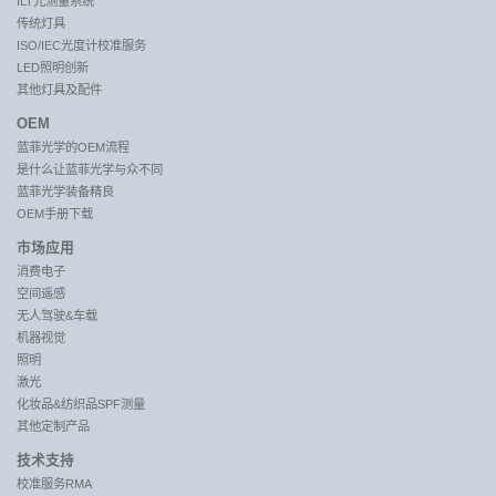
ILT光测量系统
传统灯具
ISO/IEC光度计校准服务
LED照明创新
其他灯具及配件
OEM
蓝菲光学的OEM流程
是什么让蓝菲光学与众不同
蓝菲光学装备精良
OEM手册下载
市场应用
消费电子
空间遥感
无人驾驶&车载
机器视觉
照明
激光
化妆品&纺织品SPF测量
其他定制产品
技术支持
校准服务RMA