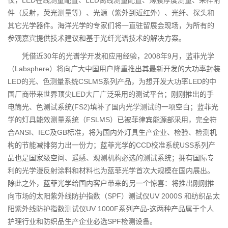
仪，LED在线测量配置、LED离线测量配置、薄膜厚度测量、采样附
件（反射，荧光测量等）、光源（紫外到近红外）、光纤、探头和
其它光学器件。海洋光学的专家们将一直驻留展会现场，为所有的
参观嘉宾提供技术建议和基于光纤光谱技术的解决方案。
凭借近30年的光谱学开发和应用经验，2008年9月，蓝菲光学
（Labsphere）将向广大中国用户隆重推出其最新开发的大功率封装
LED的光、色测量系统CSLMS系列产品，为想开发大功率LED的中
国厂商带来世界顶尖LED大厂广泛采用的测试平台；刚刚推出的手
电筒光、色测试系统(FS2)填补了国内光学测试的一项空白；蓝菲光
学的灯具能效测量系统（FSLMS）已被菲律宾能源部采用，完全符
合ANSI、IEC及GB标准，将为国内外灯具生产企业、检验、检测机
构的节能减排努力出一份力；蓝菲光学的CCD校准系统USS系列产
品也是国家级空间、遥感、观测机构必选的测试系统；拥有国际专
利的光学漫反射涂料和材料也为蓝菲光学首次大规模在国内展出。
除此之外，蓝菲光学给国内客户带来的另一个惊喜：将推出刚刚推
向市场的太阳紫外线防护指数（SPF）测试仪UV 2000S 和纺织品太
阳紫外线防护指数测试仪UV 1000F系列产品-这两种产品属于个人
护理行业和防织品生产企业必选SPF检测设备。