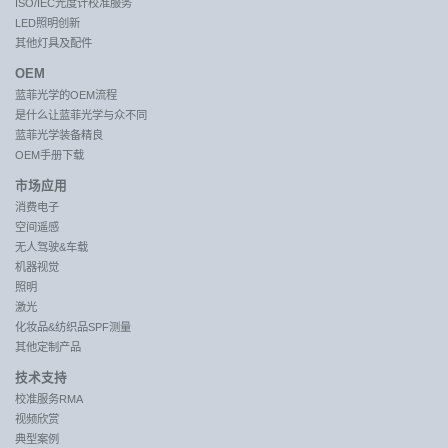
ISO/IEC光度计校准服务
LED照明创新
其他灯具及配件
OEM
蓝菲光学的OEM流程
是什么让蓝菲光学与众不同
蓝菲光学装备精良
OEM手册下载
市场应用
消费电子
空间遥感
无人驾驶&车载
机器视觉
照明
激光
化妆品&纺织品SPF测量
其他定制产品
技术支持
校准服务RMA
视频欣赏
典型案例