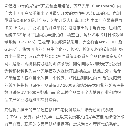
凭借近30年的光谱学开发和应用经验，蓝菲光学（Labsphere）向
广大中国用户隆重推出了其最新开发的大功率封装LED的光、色测
量系统CSLMS系列产品，为想开发大功率LED的中国厂商带来世界
顶尖LED大厂广泛采用的测试平台；刚刚推出的手电筒光、色测试
系统(FS2)填补了国内光学测试的一项空白；蓝菲光学的灯具能效测
量系统（FSLMS）已被菲律宾能源部采用，完全符合ANSI、IEC及
GB标准，将为国内外灯具生产企业、检验、检测机构的节能减排努
力出一份力；蓝菲光学的CCD校准系统USS系列产品也是国家级空
间、遥感、观测机构必选的测试系统；拥有国际专利的光学漫反射
涂料和材料也为蓝菲光学首次大规模在国内展出。除此之外，蓝菲
光学给国内客户带来的另一个惊喜：将推出刚刚推向市场的太阳紫
外线防护指数（SPF）测试仪UV 2000S 和纺织品太阳紫外线防护指
数测试仪UV 1000F系列产品-这两种产品属于个人护理行业和防织
品生产企业必选SPF检测设备。
其他将会推出的产品还包括LED老化测设及后端光色测试系统
（LTS）。另外，蓝菲光学一直以来以她非凡的光学定制系统设计能
力而自豪，现场的专家团队将根据客户需求为其推荐所需的系统。