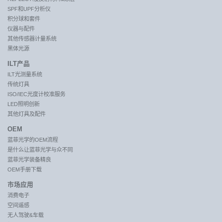
SPF和UPF分析仪
积分球和套件
仪器与配件
其他传感器计量系统
黑体光源
ILT产品
ILT光测量系统
传统灯具
ISO/IEC光度计校准服务
LED照明创新
其他灯具及配件
OEM
蓝菲光学的OEM流程
是什么让蓝菲光学与众不同
蓝菲光学装备精良
OEM手册下载
市场应用
消费电子
空间遥感
无人驾驶&车载