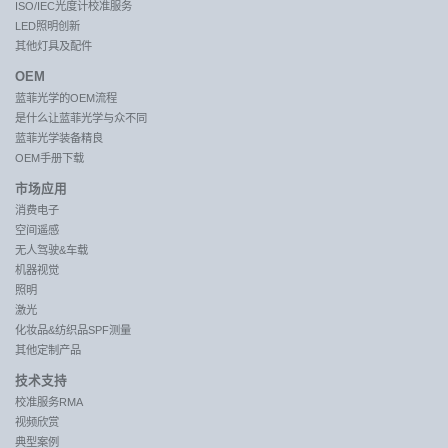
ISO/IEC光度计校准服务
LED照明创新
其他灯具及配件
OEM
蓝菲光学的OEM流程
是什么让蓝菲光学与众不同
蓝菲光学装备精良
OEM手册下载
市场应用
消费电子
空间遥感
无人驾驶&车载
机器视觉
照明
激光
化妆品&纺织品SPF测量
其他定制产品
技术支持
校准服务RMA
视频欣赏
典型案例