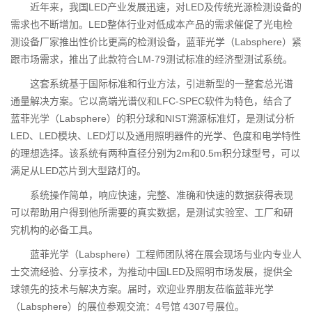
近年来，我国LED产业发展迅速，对LED及传统光源检测设备的
需求也不断增加。LED整体行业对低成本产品的需求催促了光电检
测设备厂家推出性价比更高的检测设备，蓝菲光学（Labsphere）紧
跟市场需求，推出了此款符合LM-79测试标准的经济型测试系统。
这套系统基于国际标准和行业方法，引进新型的一整套总光谱
通量解决方案。它以高端光谱仪和LFC-SPEC软件为特色，结合了
蓝菲光学（Labsphere）的积分球和NIST溯源标准灯，是测试分析
LED、LED模块、LED灯以及通用照明器件的光学、色度和电学特性
的理想选择。该系统有两种直径分别为2m和0.5m积分球型号，可以
满足从LED芯片到大型路灯的。
系统操作简单，响应快速，完整、准确和快速的数据获得表现
可以帮助用户得到他所需要的真实数据，是测试实验室、工厂和研
究机构的必备工具。
蓝菲光学（Labsphere）工程师团队将在展会现场与业内专业人
士交流经验、分享技术，为推动中国LED及照明市场发展，提供全
球领先的技术与解决方案。届时，欢迎业界朋友莅临蓝菲光学
（Labsphere）的展位参观交流：4号馆 4307号展位。