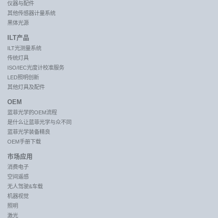
仪器与配件
其他传感器计量系统
黑体光源
ILT产品
ILT光测量系统
传统灯具
ISO/IEC光度计校准服务
LED照明创新
其他灯具及配件
OEM
蓝菲光学的OEM流程
是什么让蓝菲光学与众不同
蓝菲光学装备精良
OEM手册下载
市场应用
消费电子
空间遥感
无人驾驶&车载
机器视觉
照明
激光