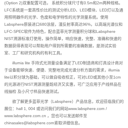
(Option 2)双重配置可选， 系统积分球尺寸有0.5m和2m两种规格。
LFC系统是一套高性价比的测试分析LED、LED模块、LED灯以及通
用照明器件的光学、色度和电学特性的光学测量系统。使用
Labsphere原装进口680涂层，漫反射率高达96%，以高端光谱仪和
LFC-SPEC软件为特色，配合蓝菲光学测量积分球和Labsphere
NIST溯源标准灯使用，操作简单，响应快速，完整、准确和快速的
数据获得表现可以帮助用户得到所需要的准确数据，是测试实验
室、工厂和研究机构的有利工具。
illumia lite 手持式光测量设备满足了LED制造商和灯具设计商对
于设备能够快速、便捷、完整地完成光谱分析方面的需求，illumia
lite以积分球为基础，可以做自吸收校正，可对LED或其他小至1cm
的光源进行NIST溯源测量既经济又实惠，可广泛应用于产线样品在
线抽检 及小尺寸样品快速测试。
欲了解更多蓝菲光学（Labsphere）产品信息，欢迎莅临我们的
展位：hall 1, 004 或访问我们的网站www.labsphere.com /
www.labsphere.com.cn ，您也可以发送邮件至
chinasales@labsphere.com索取详细信息。