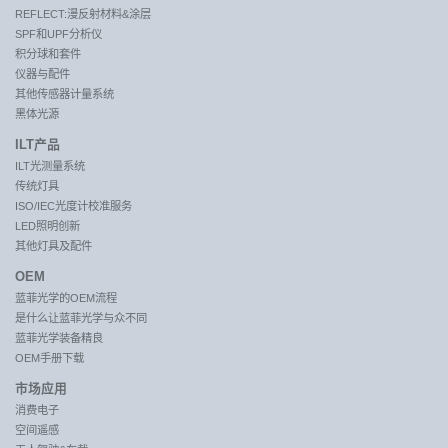
REFLECT:漫反射材料&涂层
SPF和UPF分析仪
积分球和套件
仪器与配件
其他传感器计量系统
黑体光源
ILT产品
ILT光测量系统
传统灯具
ISO/IEC光度计校准服务
LED照明创新
其他灯具及配件
OEM
蓝菲光学的OEM流程
是什么让蓝菲光学与众不同
蓝菲光学装备精良
OEM手册下载
市场应用
消费电子
空间遥感