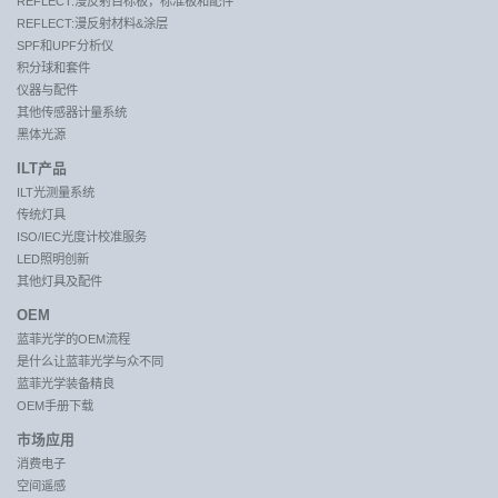
REFLECT:漫反射目标板，标准板和配件
REFLECT:漫反射材料&涂层
SPF和UPF分析仪
积分球和套件
仪器与配件
其他传感器计量系统
黑体光源
ILT产品
ILT光测量系统
传统灯具
ISO/IEC光度计校准服务
LED照明创新
其他灯具及配件
OEM
蓝菲光学的OEM流程
是什么让蓝菲光学与众不同
蓝菲光学装备精良
OEM手册下载
市场应用
消费电子
空间遥感