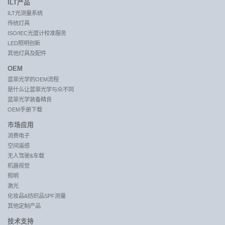
ILT产品
ILT光测量系统
传统灯具
ISO/IEC光度计校准服务
LED照明创新
其他灯具及配件
OEM
蓝菲光学的OEM流程
是什么让蓝菲光学与众不同
蓝菲光学装备精良
OEM手册下载
市场应用
消费电子
空间遥感
无人驾驶&车载
机器视觉
照明
激光
化妆品&纺织品SPF测量
其他定制产品
技术支持