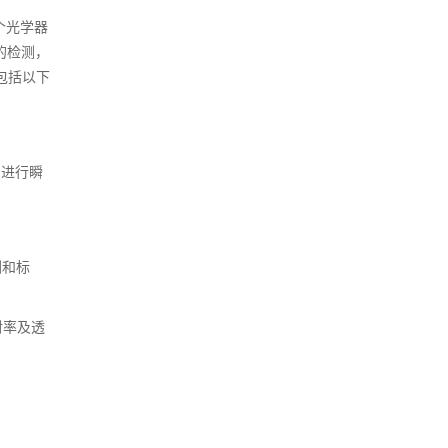
个光学器
的检测，
包括以下
）进行瞬
测和标
射率及透