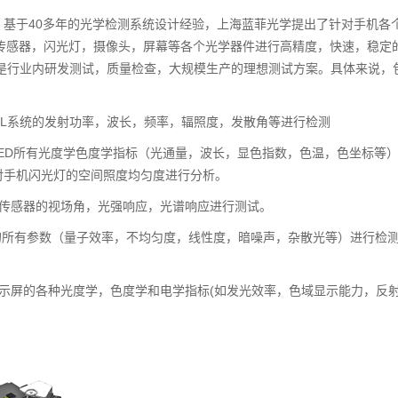
基于40多年的光学检测系统设计经验，上海蓝菲光学提出了针对手机各
光传感器，闪光灯，摄像头，屏幕等各个光学器件进行高精度，快速，稳定
，是行业内研发测试，质量检查，大规模生产的理想测试方案。具体来说，
CSEL系统的发射功率，波长，频率，辐照度，发散角等进行检测
LED所有光度学色度学指标（光通量，波长，显色指数，色温，色坐标等
对手机闪光灯的空间照度均匀度进行分析。
光传感器的视场角，光强响应，光谱响应进行测试。
的所有参数（量子效率，不均匀度，线性度，暗噪声，杂散光等）进行检
D显示屏的各种光度学，色度学和电学指标(如发光效率，色域显示能力，反