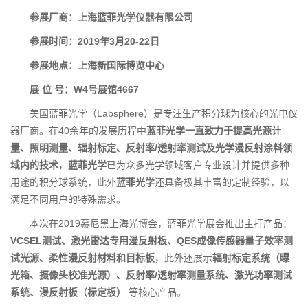
参展厂商
：
上海蓝菲光学仪器有限公司
参展时间：2019年3月20-22日
参展地点：上海新国际博览中心
展 位 号：W4号展馆4667
美国蓝菲光学（Labsphere）是专注生产积分球为核心的光电仪
器厂商。在40余年的发展历程中
蓝菲光学一直致力于提高光源计
量、照明测量、辐射标定、反射率/透射率测试及光学漫反射涂料领
域内的技术
，
蓝菲光学
已为众多光学领域客户专业设计并提供多种
用途的积分球系统，此外
蓝菲光学
还具备极其丰富的定制经验，以
满足不同用户的特殊需求。
本次在2019慕尼黑上海光博会，蓝菲光学展会推出主打产品：
VCSEL测试、激光雷达专用漫反射板、QES成像传感器量子效率测
试光源、柔性漫反射材料和目标板
，此外还展示
辐射标定系统（曝
光箱、摄像头校准光源）、反射率/透射率测量系统、激光功率测试
系统、漫反射板（标定板）
等核心产品。