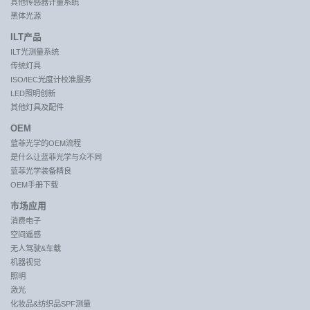
其他传感器计量系统
黑体光源
ILT产品
ILT光测量系统
传统灯具
ISO/IEC光度计校准服务
LED照明创新
其他灯具及配件
OEM
蓝菲光学的OEM流程
是什么让蓝菲光学与众不同
蓝菲光学装备精良
OEM手册下载
市场应用
消费电子
空间遥感
无人驾驶&车载
机器视觉
照明
激光
化妆品&纺织品SPF测量