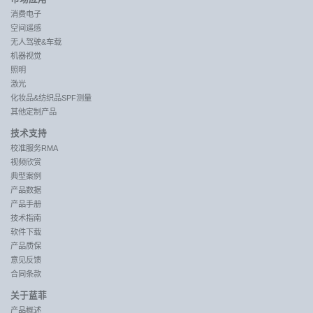
消费电子
空间遥感
无人驾驶&车载
机器视觉
照明
激光
化妆品&纺织品SPF测量
其他定制产品
技术支持
校准服务RMA
视频欣赏
典型案例
产品数据
产品手册
技术指南
软件下载
产品质保
意见反馈
合同条款
关于蓝菲
产品概述