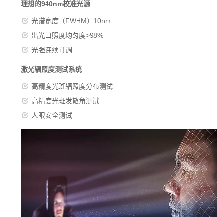
理想的940nm校准光源
光谱宽度（FWHM）10nm
出光口照度均匀度>98%
光强连续可调
激光辐照度测试系统
高精度光斑辐照度分布测试
高精度光斑发散角测试
人眼安全测试