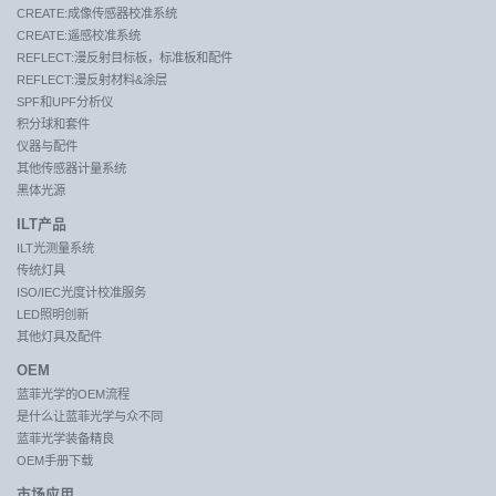
CREATE:成像传感器校准系统
CREATE:遥感校准系统
REFLECT:漫反射目标板，标准板和配件
REFLECT:漫反射材料&涂层
SPF和UPF分析仪
积分球和套件
仪器与配件
其他传感器计量系统
黑体光源
ILT产品
ILT光测量系统
传统灯具
ISO/IEC光度计校准服务
LED照明创新
其他灯具及配件
OEM
蓝菲光学的OEM流程
是什么让蓝菲光学与众不同
蓝菲光学装备精良
OEM手册下载
市场应用