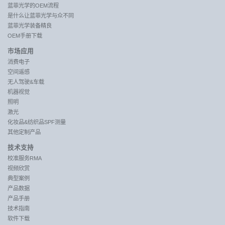
蓝菲光学的OEM流程
是什么让蓝菲光学与众不同
蓝菲光学装备精良
OEM手册下载
市场应用
消费电子
空间遥感
无人驾驶&车载
机器视觉
照明
激光
化妆品&纺织品SPF测量
其他定制产品
技术支持
校准服务RMA
视频欣赏
典型案例
产品数据
产品手册
技术指南
软件下载