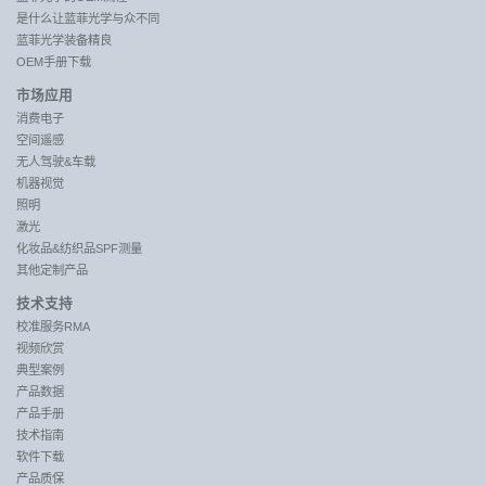
是什么让蓝菲光学与众不同
蓝菲光学装备精良
OEM手册下载
市场应用
消费电子
空间遥感
无人驾驶&车载
机器视觉
照明
激光
化妆品&纺织品SPF测量
其他定制产品
技术支持
校准服务RMA
视频欣赏
典型案例
产品数据
产品手册
技术指南
软件下载
产品质保