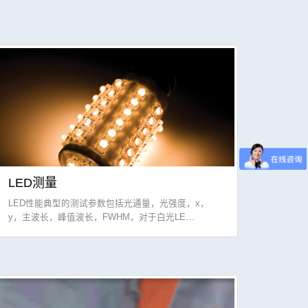
LED测量
LED性能典型的测试参数包括光通量，光强度，x，
y，主波长，峰值波长，FWHM，对于白光LE…