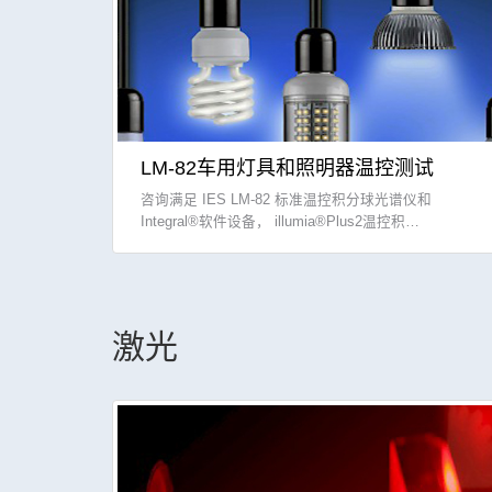
LM-82车用灯具和照明器温控测试
咨询满足 IES LM-82 标准温控积分球光谱仪和
Integral®软件设备， illumia®Plus2温控积…
激光