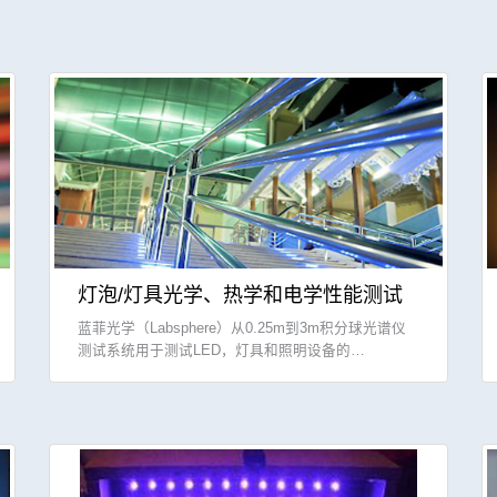
灯泡/灯具光学、热学和电学性能测试
蓝菲光学（Labsphere）从0.25m到3m积分球光谱仪
测试系统用于测试LED，灯具和照明设备的…