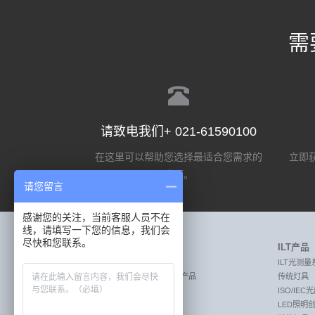
需
请致电我们+ 021-61590100
在这里可以帮助您选择最适合您需求的
立即获
选项。
请您留言
感谢您的关注，当前客服人员不在
线，请填写一下您的信息，我们会
尽快和您联系。
Labsphere产品
ILT产品
MEASURE:激光测量产品
ILT光测量
MEASURE:透射率和反射率测量产品
传统灯具
MEASURE:照明光测量产品
ISO/IE
CREATE:成像传感器校准系统
LED照明