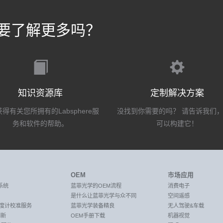
要了解更多吗？
知识资源库
定制解决方案
得有关您所拥有的Labsphere服
没找到你需要的吗？ 请告诉我们
务和软件的帮助。
可以构建它！
OEM
市场应用
系统
蓝菲光学的OEM流程
消费电子
是什么让蓝菲光学与众不同
空间遥感
C光度计校准服务
蓝菲光学装备精良
无人驾驶&车载
创新
OEM手册下载
机器视觉