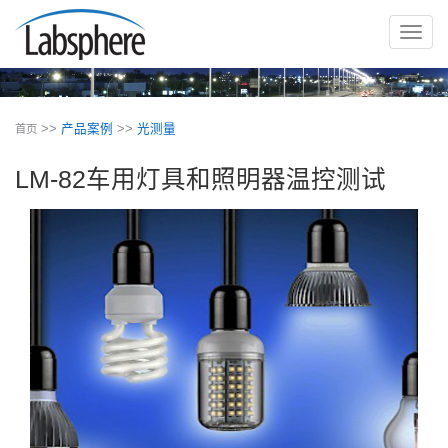
切
换
导
航
>>
产品案例
>>
光测量
首页
LM-82车用灯具和照明器温控测试