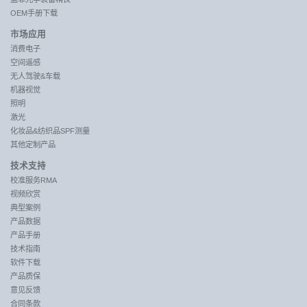
OEM手册下载
市场应用
消费电子
空间遥感
无人驾驶&车载
机器视觉
照明
激光
化妆品&纺织品SPF测量
其他定制产品
技术支持
校准服务RMA
视频欣赏
典型案例
产品数据
产品手册
技术指南
软件下载
产品质保
意见反馈
合同条款