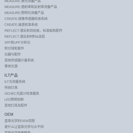
MEASURE:激光测量产品
MEASURE:透射率和反射率测量产品
MEASURE:照明光测量产品
CREATE:成像传感器校准系统
CREATE:遥感校准系统
REFLECT:漫反射目标板，标准板和配件
REFLECT:漫反射材料&涂层
SPF和UPF分析仪
积分球和套件
仪器与配件
其他传感器计量系统
黑体光源
ILT产品
ILT光测量系统
传统灯具
ISO/IEC光度计校准服务
LED照明创新
其他灯具及配件
OEM
蓝菲光学的OEM流程
是什么让蓝菲光学与众不同
蓝菲光学装备精良