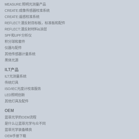
MEASURE:照明光测量产品
CREATE:成像传感器校准系统
CREATE:遥感校准系统
REFLECT:漫反射目标板，标准板和配件
REFLECT:漫反射材料&涂层
SPF和UPF分析仪
积分球和套件
仪器与配件
其他传感器计量系统
黑体光源
ILT产品
ILT光测量系统
传统灯具
ISO/IEC光度计校准服务
LED照明创新
其他灯具及配件
OEM
蓝菲光学的OEM流程
是什么让蓝菲光学与众不同
蓝菲光学装备精良
OEM手册下载