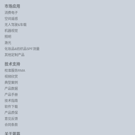
市场应用
消费电子
空间遥感
无人驾驶&车载
机器视觉
照明
激光
化妆品&纺织品SPF测量
其他定制产品
技术支持
校准服务RMA
视频欣赏
典型案例
产品数据
产品手册
技术指南
软件下载
产品质保
意见反馈
合同条款
关于蓝菲