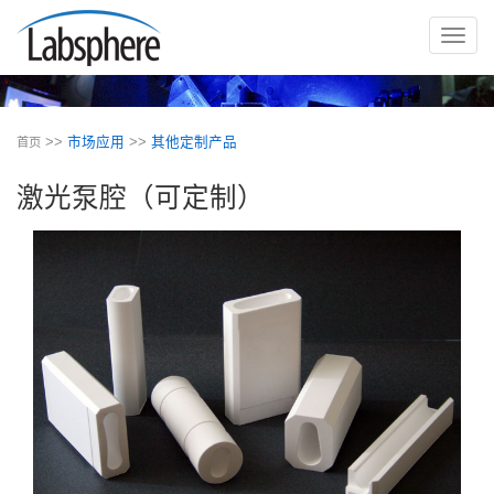
切
换
导
航
>>
市场应用
>>
其他定制产品
首页
激光泵腔（可定制）