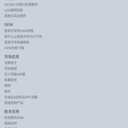
ISO/IEC光度计校准服务
LED照明创新
其他灯具及配件
OEM
蓝菲光学的OEM流程
是什么让蓝菲光学与众不同
蓝菲光学装备精良
OEM手册下载
市场应用
消费电子
空间遥感
无人驾驶&车载
机器视觉
照明
激光
化妆品&纺织品SPF测量
其他定制产品
技术支持
校准服务RMA
视频欣赏