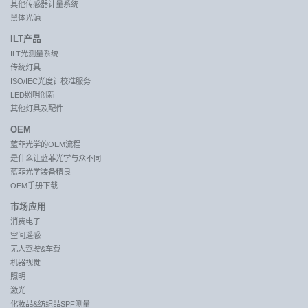
其他传感器计量系统
黑体光源
ILT产品
ILT光测量系统
传统灯具
ISO/IEC光度计校准服务
LED照明创新
其他灯具及配件
OEM
蓝菲光学的OEM流程
是什么让蓝菲光学与众不同
蓝菲光学装备精良
OEM手册下载
市场应用
消费电子
空间遥感
无人驾驶&车载
机器视觉
照明
激光
化妆品&纺织品SPF测量