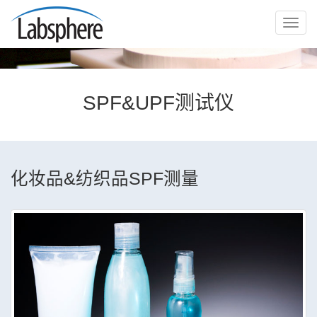
切
换
导
航
SPF&UPF测试仪
化妆品&纺织品SPF测量