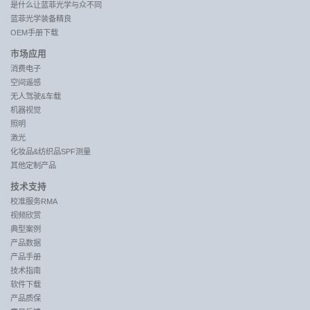
是什么让蓝菲光学与众不同
蓝菲光学装备精良
OEM手册下载
市场应用
消费电子
空间遥感
无人驾驶&车载
机器视觉
照明
激光
化妆品&纺织品SPF测量
其他定制产品
技术支持
校准服务RMA
视频欣赏
典型案例
产品数据
产品手册
技术指南
软件下载
产品质保