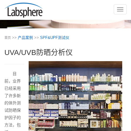
切
换
导
航
>>
产品案例
>>
SPF&UPF测试仪
首页
UVA/UVB防晒分析仪
目
前，业界
已经采用
了许多新
的体外测
试防晒保
护因子的
方法，包