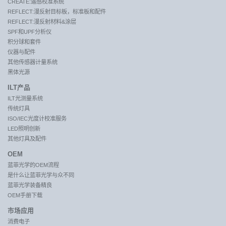
CREATE:遥感校准系统
REFLECT:漫反射目标板，标准板和配件
REFLECT:漫反射材料&涂层
SPF和UPF分析仪
积分球和套件
仪器与配件
其他传感器计量系统
黑体光源
ILT产品
ILT光测量系统
传统灯具
ISO/IEC光度计校准服务
LED照明创新
其他灯具及配件
OEM
蓝菲光学的OEM流程
是什么让蓝菲光学与众不同
蓝菲光学装备精良
OEM手册下载
市场应用
消费电子