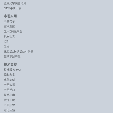
蓝菲光学装备精良
OEM手册下载
市场应用
消费电子
空间遥感
无人驾驶&车载
机器视觉
照明
激光
化妆品&纺织品SPF测量
其他定制产品
技术支持
校准服务RMA
视频欣赏
典型案例
产品数据
产品手册
技术指南
软件下载
产品质保
意见反馈