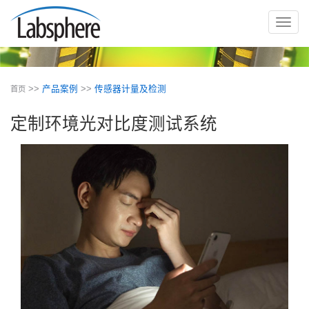
切
换
导
航
>>
产品案例
>>
传感器计量及检测
首页
定制环境光对比度测试系统