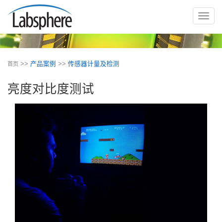
切
换
导
航
>>
产品案例
>>
传感器计量及检测
首页
亮度对比度测试