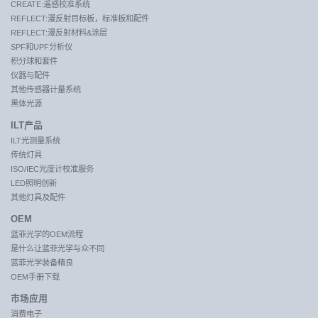
CREATE:遥感校准系统
REFLECT:漫反射目标板，标准板和配件
REFLECT:漫反射材料&涂层
SPF和UPF分析仪
积分球和套件
仪器与配件
其他传感器计量系统
黑体光源
ILT产品
ILT光测量系统
传统灯具
ISO/IEC光度计校准服务
LED照明创新
其他灯具及配件
OEM
蓝菲光学的OEM流程
是什么让蓝菲光学与众不同
蓝菲光学装备精良
OEM手册下载
市场应用
消费电子