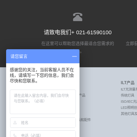
请致电我们+ 021-61590100
在这里可以帮助您选择最适合您需求的
立即获
选项。
请您留言
感谢您的关注，当前客服人员不在
线，请填写一下您的信息，我们会
尽快和您联系。
Labsphere产品
ILT产品
MEASURE:激光测量产品
ILT光测量
MEASURE:透射率和反射率测量产品
传统灯具
MEASURE:照明光测量产品
ISO/IE
CREATE:成像传感器校准系统
LED照明
CREATE:遥感校准系统
其他灯具
REFLECT:漫反射目标板，标准板和配件
REFLECT:漫反射材料&涂层
SPF和UPF分析仪