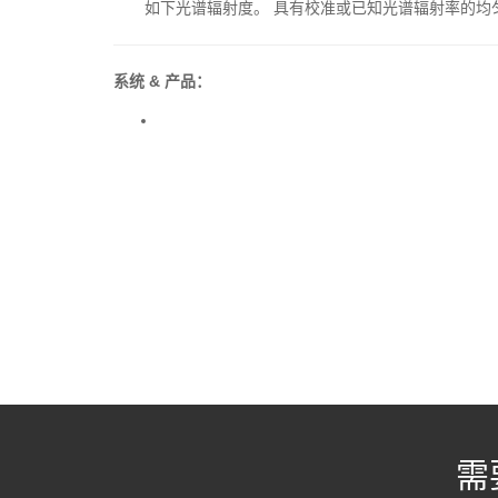
如下光谱辐射度。 具有校准或已知光谱辐射率的均
系统 & 产品：
需