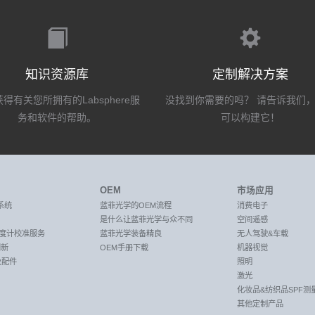
知识资源库
定制解决方案
得有关您所拥有的Labsphere服
没找到你需要的吗？ 请告诉我们
务和软件的帮助。
可以构建它！
OEM
市场应用
系统
蓝菲光学的OEM流程
消费电子
是什么让蓝菲光学与众不同
空间遥感
C光度计校准服务
蓝菲光学装备精良
无人驾驶&车载
创新
OEM手册下载
机器视觉
及配件
照明
激光
化妆品&纺织品SPF测
其他定制产品