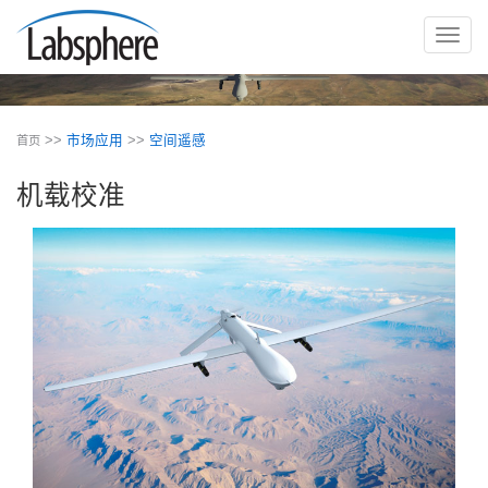
切
换
导
航
>>
市场应用
>>
空间遥感
首页
机载校准