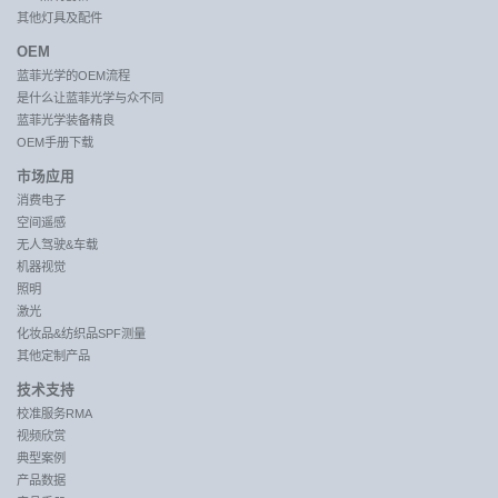
其他灯具及配件
OEM
蓝菲光学的OEM流程
是什么让蓝菲光学与众不同
蓝菲光学装备精良
OEM手册下载
市场应用
消费电子
空间遥感
无人驾驶&车载
机器视觉
照明
激光
化妆品&纺织品SPF测量
其他定制产品
技术支持
校准服务RMA
视频欣赏
典型案例
产品数据