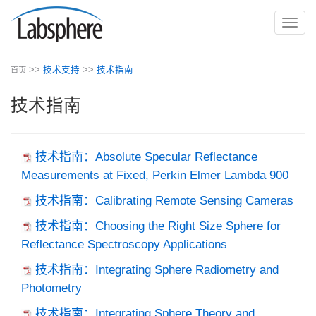
切
换
导
>>
技术支持
>>
技术指南
首页
航
技术指南
技术指南：Absolute Specular Reflectance
Measurements at Fixed, Perkin Elmer Lambda 900
技术指南：Calibrating Remote Sensing Cameras
技术指南：Choosing the Right Size Sphere for
Reflectance Spectroscopy Applications
技术指南：Integrating Sphere Radiometry and
Photometry
技术指南：Integrating Sphere Theory and