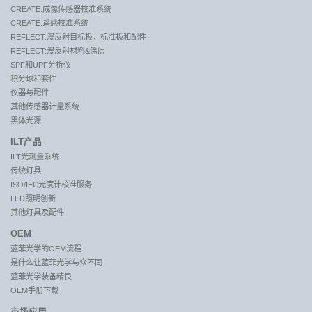
CREATE:成像传感器校准系统
CREATE:遥感校准系统
REFLECT:漫反射目标板，标准板和配件
REFLECT:漫反射材料&涂层
SPF和UPF分析仪
积分球和套件
仪器与配件
其他传感器计量系统
黑体光源
ILT产品
ILT光测量系统
传统灯具
ISO/IEC光度计校准服务
LED照明创新
其他灯具及配件
OEM
蓝菲光学的OEM流程
是什么让蓝菲光学与众不同
蓝菲光学装备精良
OEM手册下载