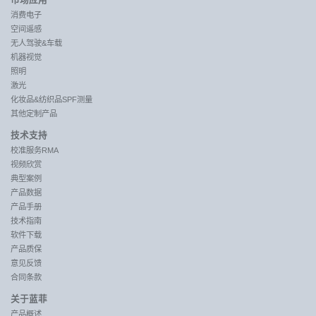
市场应用
消费电子
空间遥感
无人驾驶&车载
机器视觉
照明
激光
化妆品&纺织品SPF测量
其他定制产品
技术支持
校准服务RMA
视频欣赏
典型案例
产品数据
产品手册
技术指南
软件下载
产品质保
意见反馈
合同条款
关于蓝菲
产品概述