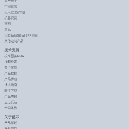
消费电子
空间遥感
无人驾驶&车载
机器视觉
照明
激光
化妆品&纺织品SPF测量
其他定制产品
技术支持
校准服务RMA
视频欣赏
典型案例
产品数据
产品手册
技术指南
软件下载
产品质保
意见反馈
合同条款
关于蓝菲
产品概述
联系我们