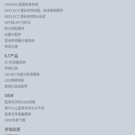
CREATE:遥感校准系统
REFLECT:漫反射目标板，标准板和配件
REFLECT:漫反射材料&涂层
SPF和UPF分析仪
积分球和套件
仪器与配件
其他传感器计量系统
黑体光源
ILT产品
ILT光测量系统
传统灯具
ISO/IEC光度计校准服务
LED照明创新
其他灯具及配件
OEM
蓝菲光学的OEM流程
是什么让蓝菲光学与众不同
蓝菲光学装备精良
OEM手册下载
市场应用