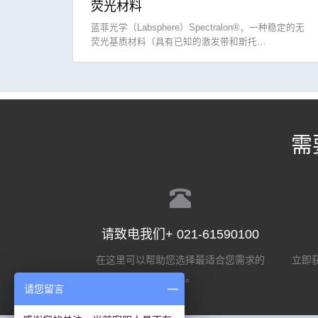
荧光材料
蓝菲光学（Labsphere）Spectralon®，一种稳定的无
荧光基质材料（具有已知的激发带和斯托…
需
请致电我们+ 021-61590100
在这里可以帮助您选择最适合您需求的
立即获
选项。
请您留言