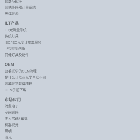
仪器与配件
其他传感器计量系统
黑体光源
ILT产品
ILT光测量系统
传统灯具
ISO/IEC光度计校准服务
LED照明创新
其他灯具及配件
OEM
蓝菲光学的OEM流程
是什么让蓝菲光学与众不同
蓝菲光学装备精良
OEM手册下载
市场应用
消费电子
空间遥感
无人驾驶&车载
机器视觉
照明
激光