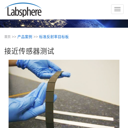
切
换
导
航
>>
产品案例
>>
标准反射率目标板
首页
接近传感器测试