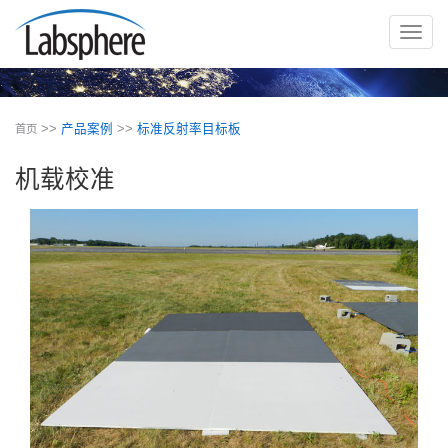
切
换
导
航
>>
产品案例
>>
标准反射率目标板
首页
机载校准