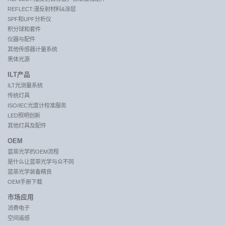
REFLECT:漫反射材料&涂层
SPF和UPF分析仪
积分球和套件
仪器与配件
其他传感器计量系统
黑体光源
ILT产品
ILT光测量系统
传统灯具
ISO/IEC光度计校准服务
LED照明创新
其他灯具及配件
OEM
蓝菲光学的OEM流程
是什么让蓝菲光学与众不同
蓝菲光学装备精良
OEM手册下载
市场应用
消费电子
空间遥感